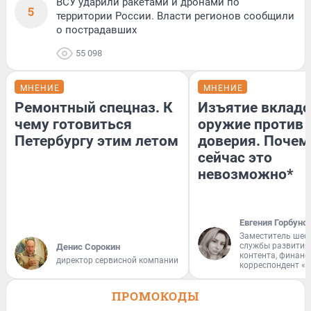
ВСУ ударили ракетами и дронами по
5
территории России. Власти регионов сообщили
о пострадавших
55 098
МНЕНИЕ
МНЕНИЕ
Ремонтный спецназ. К
Изъятие вкладо
чему готовиться
оружие против
Петербургу этим летом
доверия. Почем
сейчас это
невозможно*
Евгения Горбуно
Заместитель шеф
службы развития
Денис Сорокин
контента, финан
директор сервисной компании
корреспондент «
ПРОМОКОДЫ