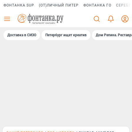
ФОНТАНКА SUP
(ОТ)ЛИЧНЫЙ ПИТЕР
ФОНТАНКА ГО
СЕРЕБР
Доставка в СИЗО
Петербург ищет креатив
Дом Репина. Реставр