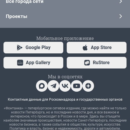
Все города сети
Проекты
Мобильное приложение
Google Play
App Store
App Gallery
RuStore
Мы в соцсетях
Контактные данные для Роскомнадзора и государственных органов
«Фонтанка» — петербургское сетевое издание, где можно найти не только
новости Петербурга, но и последние новости дня, и все важное и
интересное, что происходит в России и в мире. Здесь вы отыщете
наиболее значимые происшествия, новости Санкт-Петербурга, последние
новости бизнеса, а также события в обществе, культуре, искусстве.
Политика и власть, бизнес и недвижимость, дороги и автомобили,