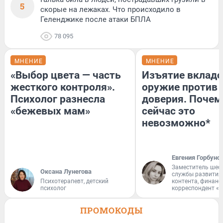
5
скорые на лежаках. Что происходило в
Геленджике после атаки БПЛА
78 095
МНЕНИЕ
МНЕНИЕ
«Выбор цвета — часть
Изъятие вкладо
жесткого контроля».
оружие против
Психолог разнесла
доверия. Почем
«бежевых мам»
сейчас это
невозможно*
Евгения Горбуно
Заместитель шеф
Оксана Лунегова
службы развития
Психотерапевт, детский
контента, финан
психолог
корреспондент «
ПРОМОКОДЫ