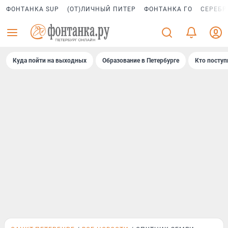
ФОНТАНКА SUP
(ОТ)ЛИЧНЫЙ ПИТЕР
ФОНТАНКА ГО
СЕРЕБР
Куда пойти на выходных
Образование в Петербурге
Кто поступ