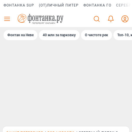
ФОНТАНКА SUP
(ОТ)ЛИЧНЫЙ ПИТЕР
ФОНТАНКА ГО
СЕРЕБР
Фонтан на Неве
40 млн за парковку
О чистоте рек
Топ-10, 