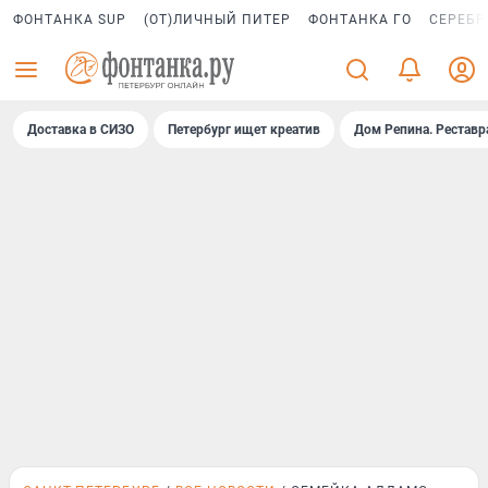
ФОНТАНКА SUP
(ОТ)ЛИЧНЫЙ ПИТЕР
ФОНТАНКА ГО
СЕРЕБР
Доставка в СИЗО
Петербург ищет креатив
Дом Репина. Реставр