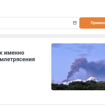
Примен
к именно
емлетрясения