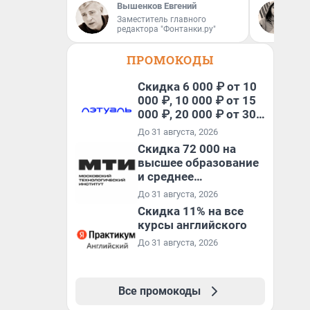
Вышенков Евгений
Се
Заместитель главного
Ав
редактора "Фонтанки.ру"
ПРОМОКОДЫ
Скидка 6 000 ₽ от 10
000 ₽, 10 000 ₽ от 15
000 ₽, 20 000 ₽ от 30
000 ₽ и 35 000 ₽ от 50
До 31 августа, 2026
000 ₽ на первый и все
Скидка 72 000 на
повторные заказы по
высшее образование
промокоду НАБЕРИ
и среднее
специальное
До 31 августа, 2026
образование в
Скидка 11% на все
первый год обучения
курсы английского
До 31 августа, 2026
Все промокоды