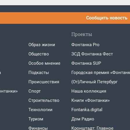
Сообщить новость
Проекты
Образ жизни
Фонтанка Pro
Общество
ЗСД Фонтанка Фест
Особое мнение
Фонтанка SUP
а
Подкасты
Городская премия «Фонтанк
Проиcшествия
(От)Личный Петербург
онтанки»
Спорт
Наша коллекция
Строительство
Книги «Фонтанки»
Технологии
Fontanka.digital
Туризм
Дом Радио
Финансы
Кронштадт: Главное