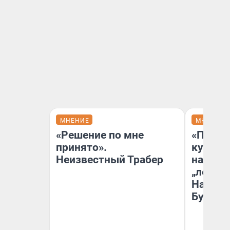
МНЕНИЕ
МНЕНИЕ
«Решение по мне
«Пласт
принято».
культу
Неизвестный Трабер
назван
„ленинг
На сме
Бурлак