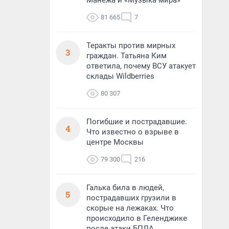
Манежа и «Музыка мира»
81 665
7
Теракты против мирных
3
граждан. Татьяна Ким
ответила, почему ВСУ атакует
склады Wildberries
80 307
Погибшие и пострадавшие.
4
Что известно о взрыве в
центре Москвы
79 300
216
Галька била в людей,
5
пострадавших грузили в
скорые на лежаках. Что
происходило в Геленджике
после атаки БПЛА