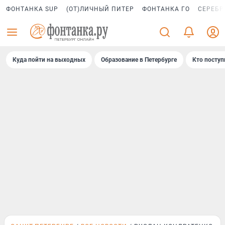
ФОНТАНКА SUP
(ОТ)ЛИЧНЫЙ ПИТЕР
ФОНТАНКА ГО
СЕРЕБР
Куда пойти на выходных
Образование в Петербурге
Кто поступ