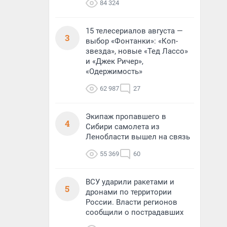
84 324
15 телесериалов августа —
3
выбор «Фонтанки»: «Коп-
звезда», новые «Тед Лассо»
и «Джек Ричер»,
«Одержимость»
62 987
27
Экипаж пропавшего в
4
Сибири самолета из
Ленобласти вышел на связь
55 369
60
ВСУ ударили ракетами и
5
дронами по территории
России. Власти регионов
сообщили о пострадавших