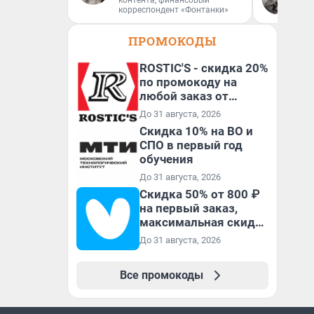
контента, финансовый
Ав
корреспондент «Фонтанки»
ПРОМОКОДЫ
ROSTIC'S - скидка 20%
по промокоду на
любой заказ от
3199₽!
До 31 августа, 2026
Скидка 10% на ВО и
СПО в первый год
обучения
До 31 августа, 2026
Скидка 50% от 800 ₽
на первый заказ,
максимальная скидка
600 ₽
До 31 августа, 2026
Все промокоды