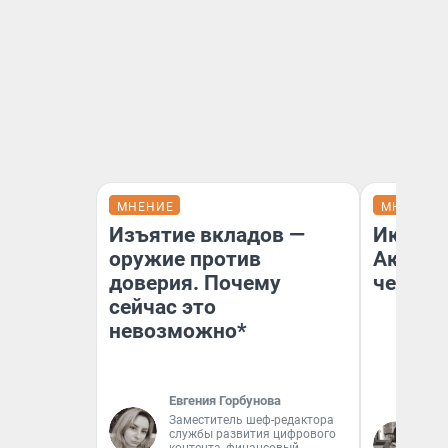
МНЕНИЕ
МНЕНИЕ
Изъятие вкладов —
Икра о
оружие против
Акакия
доверия. Почему
чем на
сейчас это
невозможно*
Евгения Горбунова
Заместитель шеф-редактора
службы развития цифрового
Дм