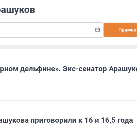
рашуков
Примен
ерном дельфине». Экс-сенатор Арашук
ашукова приговорили к 16 и 16,5 года