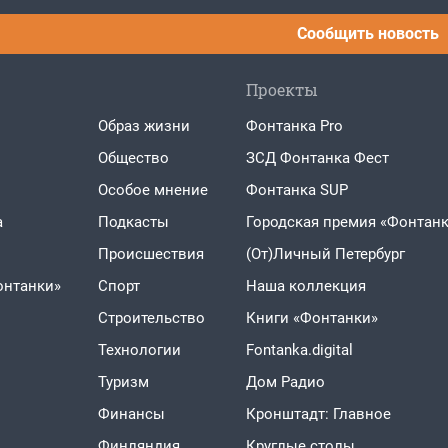
Сообщить новость
Проекты
Образ жизни
Фонтанка Pro
Общество
ЗСД Фонтанка Фест
Особое мнение
Фонтанка SUP
а
Подкасты
Городская премия «Фонтанк
Проиcшествия
(От)Личный Петербург
онтанки»
Спорт
Наша коллекция
Строительство
Книги «Фонтанки»
Технологии
Fontanka.digital
Туризм
Дом Радио
Финансы
Кронштадт: Главное
Финляндия
Круглые столы