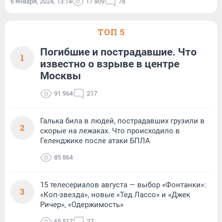
6 января, 2024, 13:14
17 809
78
ТОП 5
Погибшие и пострадавшие. Что
1
известно о взрыве в центре
Москвы
91 964
217
Галька била в людей, пострадавших грузили в
2
скорые на лежаках. Что происходило в
Геленджике после атаки БПЛА
85 864
15 телесериалов августа — выбор «Фонтанки»:
3
«Коп-звезда», новые «Тед Лассо» и «Джек
Ричер», «Одержимость»
65 517
27