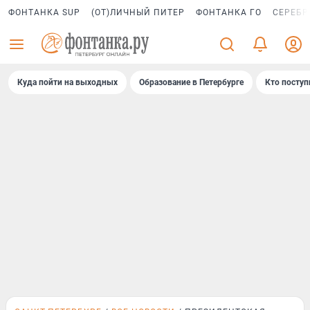
ФОНТАНКА SUP
(ОТ)ЛИЧНЫЙ ПИТЕР
ФОНТАНКА ГО
СЕРЕБР
Куда пойти на выходных
Образование в Петербурге
Кто поступ