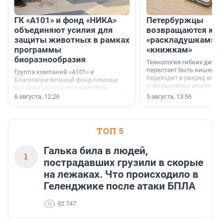
ГК «А101» и фонд «НИКА»
Петербуржцы
объединяют усилия для
возвращаются к
защиты животных в рамках
«раскладушкам» 
программы
«книжкам»
биоразнообразия
Технология гибких дисп
перестает быть нишевы
Группа компаний «А101» и
переходит в разряд вос
Благотворительный фонд помощи
повседневных решений
бездомным животным «НИКА»
заключили соглашение о
6 августа, 12:26
5 августа, 13:56
стратегическом сотрудничестве.
ТОП 5
Галька била в людей,
1
пострадавших грузили в скорые
на лежаках. Что происходило в
Геленджике после атаки БПЛА
92 747