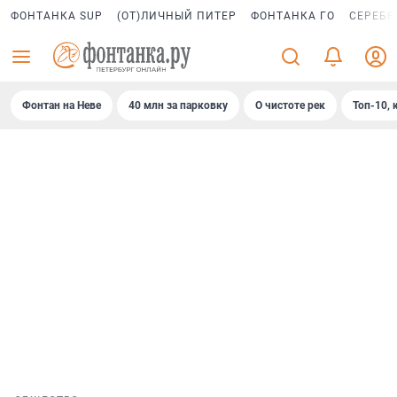
ФОНТАНКА SUP
(ОТ)ЛИЧНЫЙ ПИТЕР
ФОНТАНКА ГО
СЕРЕБР
Фонтан на Неве
40 млн за парковку
О чистоте рек
Топ-10, 