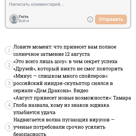
Гость
Отправить
Войти
Ловите момент: что принесет вам полное
1
солнечное затмение 12 августа
«Это всего лишь шоу»: в чем секрет успеха
2
«Друзей», который никто не смог повторить
«Минус — слишком много спойлеров»:
3
российский ниндзя-скульптор снялся в
сериале «Дом Дракона». Видео
«Август принесет новые возможности»: Тамара
4
Глоба назвала, кому из знаков зодиака
улыбнется удача
Надвигается волна пугающих вирусов —
5
ученые потребовали срочно усилить
безопасность