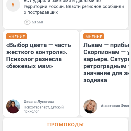
ВСУ ударили ракетами и дронами по
5
территории России. Власти регионов сообщили
о пострадавших
53 568
МНЕНИЕ
МНЕНИЕ
«Выбор цвета — часть
Львам — прибыл
жесткого контроля».
Скорпионам — у
Психолог разнесла
карьере. Сатурн
«бежевых мам»
ретроградным 
значение для з
зодиака
Оксана Лунегова
Анастасия Фили
Психотерапевт, детский
психолог
ПРОМОКОДЫ