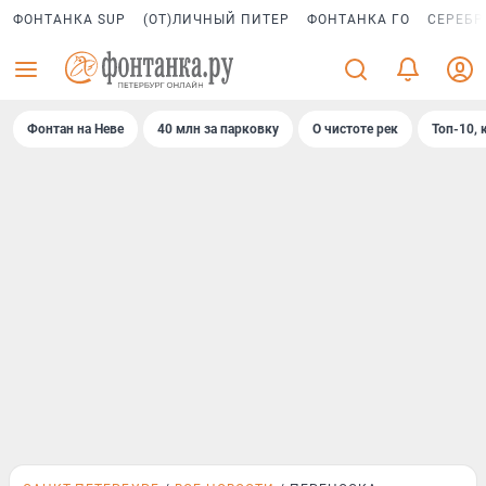
ФОНТАНКА SUP
(ОТ)ЛИЧНЫЙ ПИТЕР
ФОНТАНКА ГО
СЕРЕБР
Фонтан на Неве
40 млн за парковку
О чистоте рек
Топ-10, 