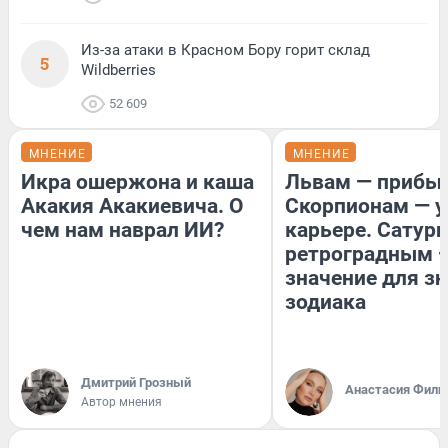
Из-за атаки в Красном Бору горит склад
5
Wildberries
52 609
МНЕНИЕ
МНЕНИЕ
Икра ошержона и каша
Львам — прибыл
Акакия Акакиевича. О
Скорпионам — у
чем нам наврал ИИ?
карьере. Сатурн
ретроградным 
значение для з
зодиака
Дмитрий Грозный
Анастасия Фили
Автор мнения