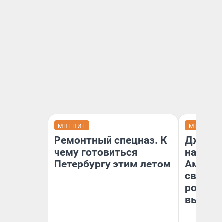
МНЕНИЕ
МНЕНИЕ
Ремонтный спецназ. К
Дженни
чему готовиться
наша м
Петербургу этим летом
Америк
свой «
роман»:
вышло