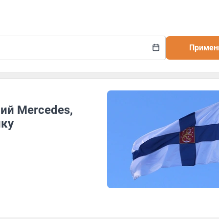
Примен
ий Mercedes,
ику