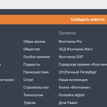
Сообщить новость
Проекты
Образ жизни
Фонтанка Pro
Общество
ЗСД Фонтанка Фест
Особое мнение
Фонтанка SUP
а
Подкасты
Городская премия «Фонтанк
Проиcшествия
(От)Личный Петербург
онтанки»
Спорт
Наша коллекция
Строительство
Книги «Фонтанки»
Технологии
Fontanka.digital
Туризм
Дом Радио