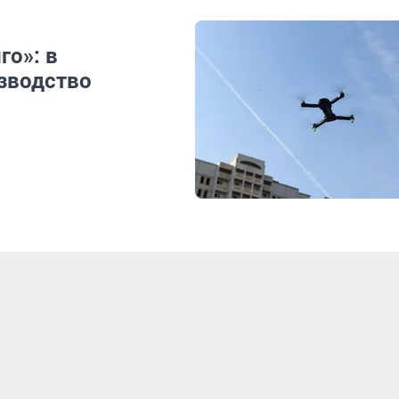
го»: в
зводство