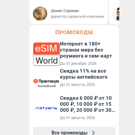
Денис Сорокин
На
директор сервисной компании
ПРОМОКОДЫ
Интернет в 180+
странах мира без
роуминга и сим-карт
До 31 декабря, 2026
Скидка 11% на все
курсы английского
До 31 августа, 2026
Скидка 6 000 ₽ от 10
000 ₽, 10 000 ₽ от 15
000 ₽, 20 000 ₽ от 30
000 ₽ и 35 000 ₽ от 50
До 31 августа, 2026
000 ₽ на первый и все
повторные заказы по
Все промокоды
промокоду НАБЕРИ