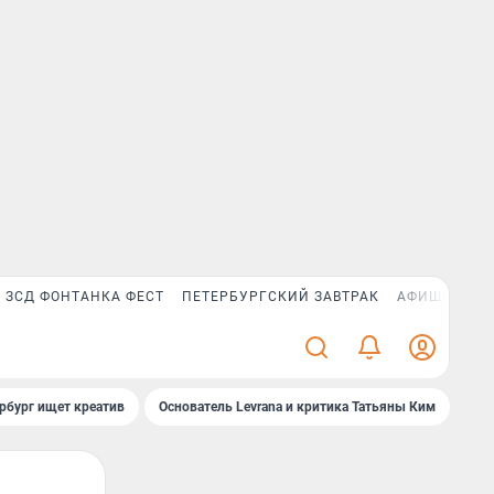
ЗСД ФОНТАНКА ФЕСТ
ПЕТЕРБУРГСКИЙ ЗАВТРАК
АФИША PLUS
рбург ищет креатив
Основатель Levrana и критика Татьяны Ким
Зач