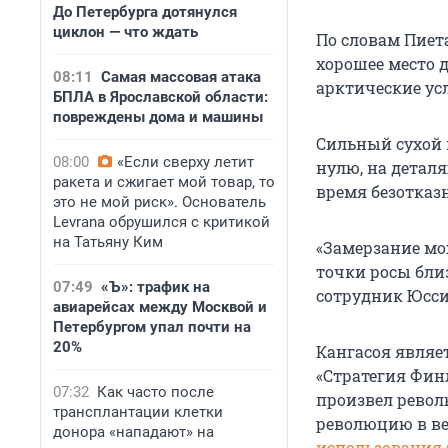
До Петербурга дотянулся
циклон — что ждать
По словам Пиета
хорошее место 
08:11
Самая массовая атака
арктические ус
БПЛА в Ярославской области:
повреждены дома и машины
Сильный сухой 
08:00
«Если сверху летит
нулю, на деталя
ракета и сжигает мой товар, то
время безотказ
это не мой риск». Основатель
Levrana обрушился с критикой
на Татьяну Ким
«Замерзание мо
точки росы бли
07:49
«Ъ»: трафик на
сотрудник Юсси 
авиарейсах между Москвой и
Петербургом упал почти на
20%
Кангасоя являе
«Стратегия Фин
07:32
Как часто после
произвел револ
трансплантации клетки
революцию в ве
донора «нападают» на
использования