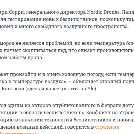
ри Сорри, генерального директора Nordic Drones, Лап
для тестирования новых беспилотников, поскольку та
ловия и много свободного воздушного пространства.
мороз не является проблемой, но если температура бл
х начнет скапливаться лед, что снизит производитель
ной работы дрона.
жет произойти и в очень холодную погоду, если темпе
зка к температуре воздуха», — объясняет старший на
Кангасоя (здесь и далее цитаты по Yle).
тся одним из авторов опубликованного в феврале док
ляндии в области беспилотников». Конфликт на Укра
юцию в значении технологий беспилотников и произ
дении военных действий, говорится в
стратегии
 беспилотников
.