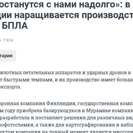
станутся с нами надолго»: в
ии наращивается производс
 БПЛА
7 614
тария
пилотных летательных аппаратов и ударных дронов в
 быстрыми темпами, и их производство имеет больш
экспорта.
оронная компания Финляндии, государственная ком
лом году приобрела базирующуюся в Мурамвье компани
я разработала и поставляет решения для различных ви
рофотосъемки, а также для картографирования и наб
уктом компании на данный момент является многоц