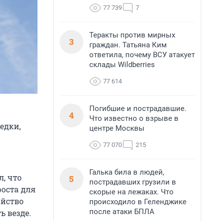
77 739
7
Теракты против мирных
3
граждан. Татьяна Ким
ответила, почему ВСУ атакует
склады Wildberries
77 614
Погибшие и пострадавшие.
4
Что известно о взрыве в
едки,
центре Москвы
77 070
215
Галька била в людей,
, что
5
пострадавших грузили в
оста для
скорые на лежаках. Что
ойство
происходило в Геленджике
после атаки БПЛА
ь везде.