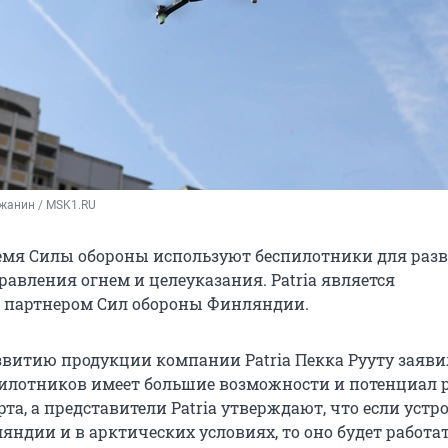
жанин / MSK1.RU
емя Силы обороны используют беспилотники для разв
авления огнем и целеуказания. Patria является
 партнером Сил обороны Финляндии.
звитию продукции компании Patria Пекка Рууту заявил
илотников имеет большие возможности и потенциал р
та, а представители Patria утверждают, что если устр
яндии и в арктических условиях, то оно будет работат