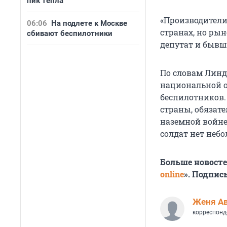
пик тепла
«Производители
06:06
На подлете к Москве
странах, но рын
сбивают беспилотники
депутат и быв
По словам Линд
национальной о
беспилотников. 
страны, обязат
наземной войне
солдат нет неб
Больше новосте
online
». Подпис
Женя А
корреспонд