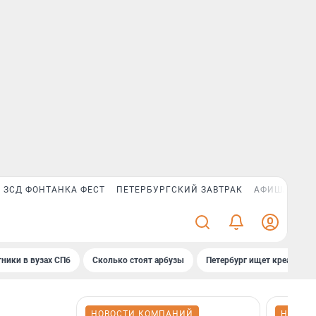
ЗСД ФОНТАНКА ФЕСТ
ПЕТЕРБУРГСКИЙ ЗАВТРАК
АФИША PLUS
ники в вузах СПб
Сколько стоят арбузы
Петербург ищет креатив
НОВОСТИ КОМПАНИЙ
НОВОС