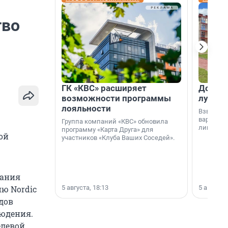
тво
ГК «КВС» расширяет
Дом ил
возможности программы
лучше 
лояльности
Взвешива
варианто
Группа компаний «КВС» обновила
лишнего 
программу «Карта Друга» для
ой
участников «Клуба Ваших Соседей».
пания
5 августа, 18:13
5 августа,
ю Nordic
дов
людения.
елевой