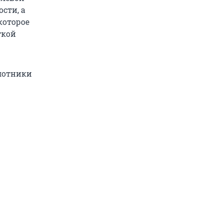
сти, а
которое
ткой
илотники