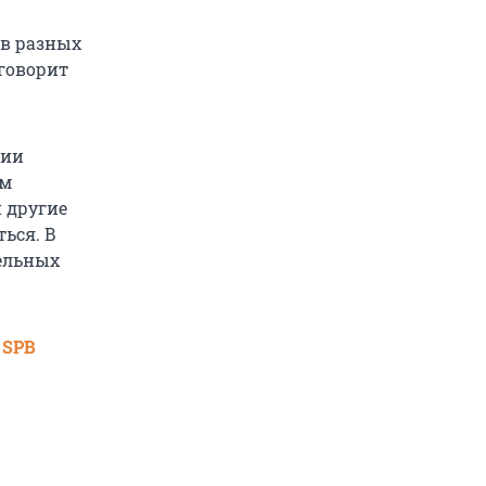
 в разных
 говорит
нии
ем
и другие
ься. В
дельных
 SPB