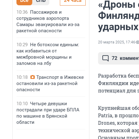
Все
СПБ
24 часа
«Дроны о
10:36
Пассажиров и
Финлянд
сотрудников аэропорта
ударных
Самары эвакуировали из-за
ракетной опасности
20 марта 2025, 17:46
10:29
Не ботоксом единым:
как избавиться от
межбровной морщины и
72
коммен
заломов на лбу
Разработка бес
10:18
Транспорт в Ижевске
Финляндии идет
остановили из-за ракетной
опасности
потенциал для 
10:10
Четыре девушки
Крупнейшая об
пострадали при ударе БПЛА
Patria, в прош
по машине в Брянской
области
Drones, котора
технической аэ
Основным прод