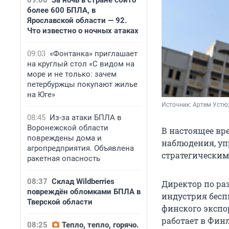
09:08
За ночь в стране сбито
более 600 БПЛА, в
Ярославской области — 92.
Что известно о ночных атаках
09:03
«Фонтанка» приглашает
на круглый стол «С видом на
море и не только: зачем
петербуржцы покупают жилье
на Юге»
Источник: 
Артем Устю
08:45
Из-за атаки БПЛА в
Воронежской области
В настоящее вр
повреждены дома и
наблюдения, упр
агропредприятия. Объявлена
стратегическим
ракетная опасность
08:37
Склад Wildberries
Директор по ра
повреждён обломками БПЛА в
индустрия бесп
Тверской области
финского экспор
работает в Финл
08:25
Тепло, тепло, горячо.