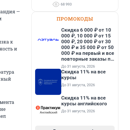
68 993
ландия —
ПРОМОКОДЫ
м
Скидка 6 000 ₽ от 10
000 ₽, 10 000 ₽ от 15
000 ₽, 20 000 ₽ от 30
изка к
000 ₽ и 35 000 ₽ от 50
ность и
000 ₽ на первый и все
повторные заказы по
промокоду НАБЕРИ
До 31 августа, 2026
Скидка 11% на все
ратура
курсы
учный
До 31 августа, 2026
Скидка 11% на все
умента
курсы английского
ине
До 31 августа, 2026
вел