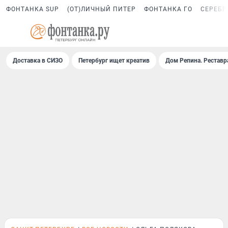
ФОНТАНКА SUP
(ОТ)ЛИЧНЫЙ ПИТЕР
ФОНТАНКА ГО
СЕРЕБР
Доставка в СИЗО
Петербург ищет креатив
Дом Репина. Реставр