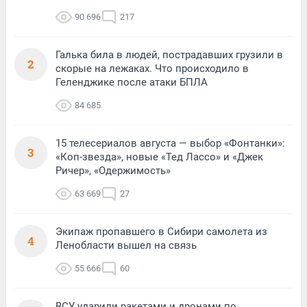
90 696
217
Галька била в людей, пострадавших грузили в
2
скорые на лежаках. Что происходило в
Геленджике после атаки БПЛА
84 685
15 телесериалов августа — выбор «Фонтанки»:
3
«Коп-звезда», новые «Тед Лассо» и «Джек
Ричер», «Одержимость»
63 669
27
Экипаж пропавшего в Сибири самолета из
4
Ленобласти вышел на связь
55 666
60
ВСУ ударили ракетами и дронами по