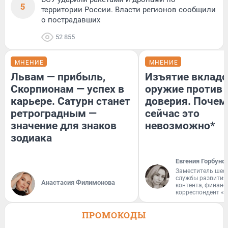
5
территории России. Власти регионов сообщили
о пострадавших
52 855
МНЕНИЕ
МНЕНИЕ
Львам — прибыль,
Изъятие вкладо
Скорпионам — успех в
оружие против
карьере. Сатурн станет
доверия. Почем
ретроградным —
сейчас это
значение для знаков
невозможно*
зодиака
Евгения Горбуно
Заместитель шеф
службы развития
Анастасия Филимонова
контента, финан
корреспондент «
ПРОМОКОДЫ