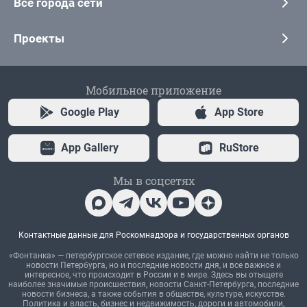
Все города сети
Проекты
Мобильное приложение
Google Play
App Store
App Gallery
RuStore
Мы в соцсетях
Контактные данные для Роскомнадзора и государственных органов
«Фонтанка» — петербургское сетевое издание, где можно найти не только
новости Петербурга, но и последние новости дня, и все важное и
интересное, что происходит в России и в мире. Здесь вы отыщете
наиболее значимые происшествия, новости Санкт-Петербурга, последние
новости бизнеса, а также события в обществе, культуре, искусстве.
Политика и власть, бизнес и недвижимость, дороги и автомобили,