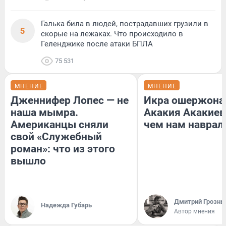
Галька била в людей, пострадавших грузили в
5
скорые на лежаках. Что происходило в
Геленджике после атаки БПЛА
75 531
МНЕНИЕ
МНЕНИЕ
Дженнифер Лопес — не
Икра ошержона
наша мымра.
Акакия Акакиев
Американцы сняли
чем нам наврал
свой «Служебный
роман»: что из этого
вышло
Дмитрий Грозны
Надежда Губарь
Автор мнения