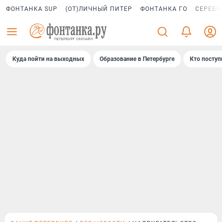
ФОНТАНКА SUP
(ОТ)ЛИЧНЫЙ ПИТЕР
ФОНТАНКА ГО
СЕРЕБР
Куда пойти на выходных
Образование в Петербурге
Кто поступ