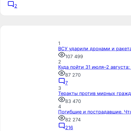
2
1
ВСУ ударили дронами и ракет
107 499
2
Куда пойти 31 июля–2 августа
87 270
7
3
Теракты против мирных гражда
83 470
4
Погибшие и пострадавшие. Чт
82 274
216