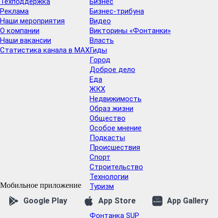
Техподдержка
Бизнес
Реклама
Бизнес-трибуна
Наши мероприятия
Видео
О компании
Викторины «Фонтанки»
Наши вакансии
Власть
Статистика канала в MAX
Гиды
Город
Доброе дело
Еда
ЖКХ
Недвижимость
Образ жизни
Общество
Особое мнение
Подкасты
Проиcшествия
Спорт
Строительство
Технологии
Мобильное приложение
Туризм
Финансы
Google Play
App Store
App Gallery
Финляндия
Фонтанка SUP