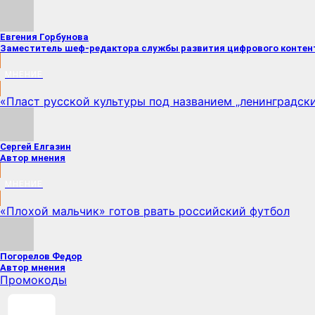
Евгения Горбунова
Заместитель шеф-редактора службы развития цифрового контен
МНЕНИЕ
«Пласт русской культуры под названием „ленинградски
Сергей Елгазин
Автор мнения
МНЕНИЕ
«Плохой мальчик» готов рвать российский футбол
Погорелов Федор
Автор мнения
Промокоды