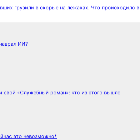
авших грузили в скорые на лежаках. Что происходило 
наврал ИИ?
 свой «Служебный роман»: что из этого вышло
ейчас это невозможно*