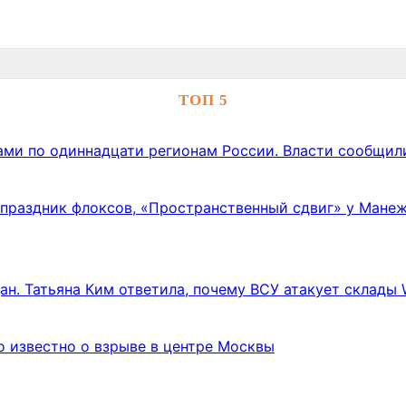
ТОП 5
ами по одиннадцати регионам России. Власти сообщил
: праздник флоксов, «Пространственный сдвиг» у Мане
н. Татьяна Ким ответила, почему ВСУ атакует склады W
о известно о взрыве в центре Москвы