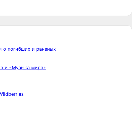
и о погибших и раненых
жа и «Музыка мира»
ildberries