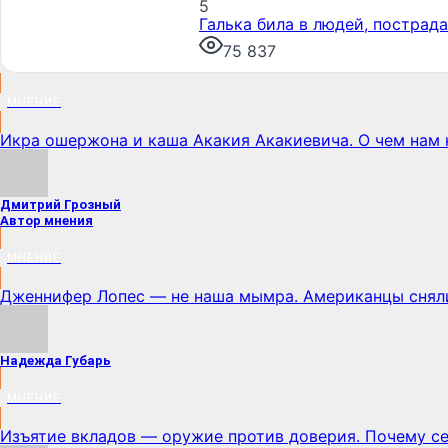
5
Галька била в людей, пострад
75 837
МНЕНИЕ
Икра ошержона и каша Акакия Акакиевича. О чем нам 
Дмитрий Грозный
Автор мнения
МНЕНИЕ
Дженнифер Лопес — не наша мымра. Американцы сняли
Надежда Губарь
МНЕНИЕ
Изъятие вкладов — оружие против доверия. Почему с