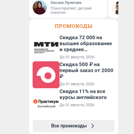
Оксана Лунегова
На
Психотерапевт, детский
психолог
ПРОМОКОДЫ
Скидка 72 000 на
высшее образование
и среднее
специальное
До 31 августа, 2026
образование в
Скидка 500 ₽ на
первый год обучения
первый заказ от 2000
₽
До 31 августа, 2026
Скидка 11% на все
курсы английского
До 31 августа, 2026
Все промокоды