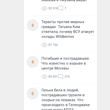
Манежа и «Музыка мира»
92 518
7
Теракты против мирных
3
граждан. Татьяна Ким
ответила, почему ВСУ атакует
склады Wildberries
87 754
Погибшие и пострадавшие.
4
Что известно о взрыве в
центре Москвы
85 451
216
Галька била в людей,
5
пострадавших грузили в
скорые на лежаках. Что
происходило в Геленджике
после атаки БПЛА