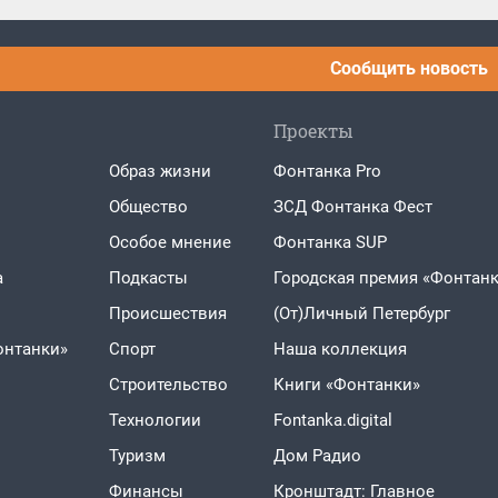
Сообщить новость
Проекты
Образ жизни
Фонтанка Pro
Общество
ЗСД Фонтанка Фест
Особое мнение
Фонтанка SUP
а
Подкасты
Городская премия «Фонтанк
Проиcшествия
(От)Личный Петербург
онтанки»
Спорт
Наша коллекция
Строительство
Книги «Фонтанки»
Технологии
Fontanka.digital
Туризм
Дом Радио
Финансы
Кронштадт: Главное