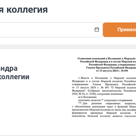
я коллегия
Примен
андра
коллегии