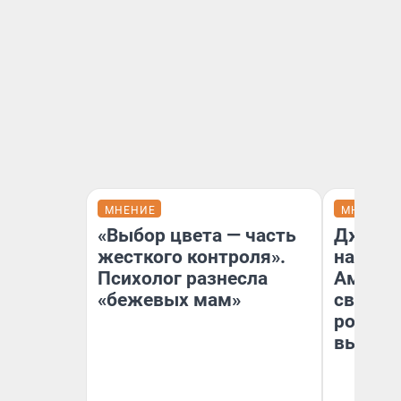
МНЕНИЕ
МНЕНИЕ
«Выбор цвета — часть
Дженни
жесткого контроля».
наша м
Психолог разнесла
Америк
«бежевых мам»
свой «
роман»:
вышло