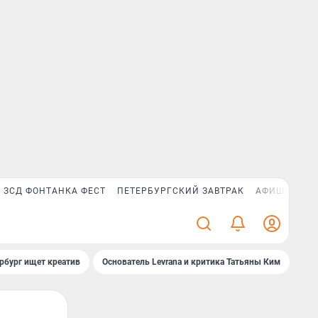
ЗСД ФОНТАНКА ФЕСТ
ПЕТЕРБУРГСКИЙ ЗАВТРАК
АФИША PLUS
рбург ищет креатив
Основатель Levrana и критика Татьяны Ким
Зач