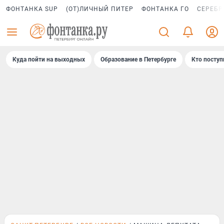
ФОНТАНКА SUP
(ОТ)ЛИЧНЫЙ ПИТЕР
ФОНТАНКА ГО
СЕРЕБР
Куда пойти на выходных
Образование в Петербурге
Кто поступ