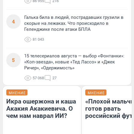
86 955
216
Галька била в людей, пострадавших грузили в
4
скорые на лежаках. Что происходило в
Геленджике после атаки БПЛА
81 043
15 телесериалов августа — выбор «Фонтанки»:
5
«Коп-звезда», новые «Тед Лассо» и «Джек
Ричер», «Одержимость»
57 068
27
МНЕНИЕ
МНЕНИЕ
Икра ошержона и каша
«Плохой мальчи
Акакия Акакиевича. О
готов рвать
чем нам наврал ИИ?
российский фут