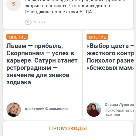
5
скорые на лежаках. Что происходило в
Геленджике после атаки БПЛА
73 758
МНЕНИЕ
МНЕНИЕ
Львам — прибыль,
«Выбор цвета —
Скорпионам — успех в
жесткого контр
карьере. Сатурн станет
Психолог разне
ретроградным —
«бежевых мам»
значение для знаков
зодиака
Оксана Лунегова
Анастасия Филимонова
Психотерапевт, д
психолог
ПРОМОКОДЫ