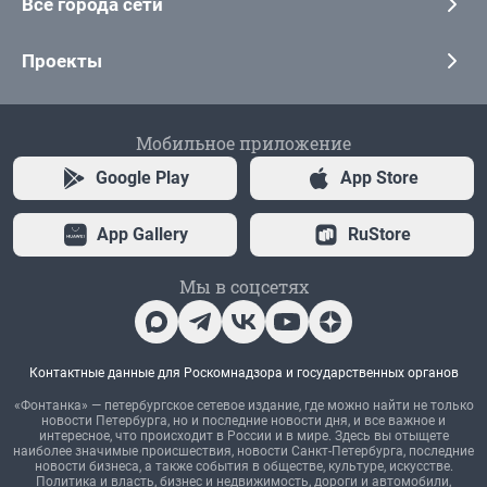
Все города сети
Проекты
Мобильное приложение
Google Play
App Store
App Gallery
RuStore
Мы в соцсетях
Контактные данные для Роскомнадзора и государственных органов
«Фонтанка» — петербургское сетевое издание, где можно найти не только
новости Петербурга, но и последние новости дня, и все важное и
интересное, что происходит в России и в мире. Здесь вы отыщете
наиболее значимые происшествия, новости Санкт-Петербурга, последние
новости бизнеса, а также события в обществе, культуре, искусстве.
Политика и власть, бизнес и недвижимость, дороги и автомобили,