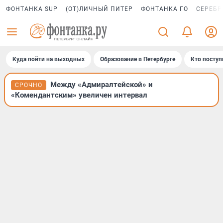
ФОНТАНКА SUP
(ОТ)ЛИЧНЫЙ ПИТЕР
ФОНТАНКА ГО
СЕРЕБР
Куда пойти на выходных
Образование в Петербурге
Кто поступ
Между «Адмиралтейской» и
СРОЧНО
«Комендантским» увеличен интервал