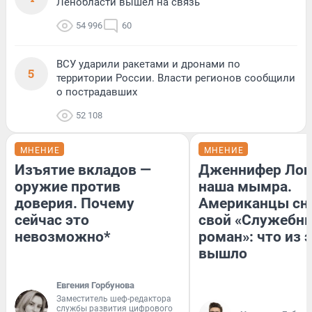
Ленобласти вышел на связь
54 996
60
ВСУ ударили ракетами и дронами по
5
территории России. Власти регионов сообщили
о пострадавших
52 108
МНЕНИЕ
МНЕНИЕ
Изъятие вкладов —
Дженнифер Лоп
оружие против
наша мымра.
доверия. Почему
Американцы сн
сейчас это
свой «Служебн
невозможно*
роман»: что из 
вышло
Евгения Горбунова
Заместитель шеф-редактора
службы развития цифрового