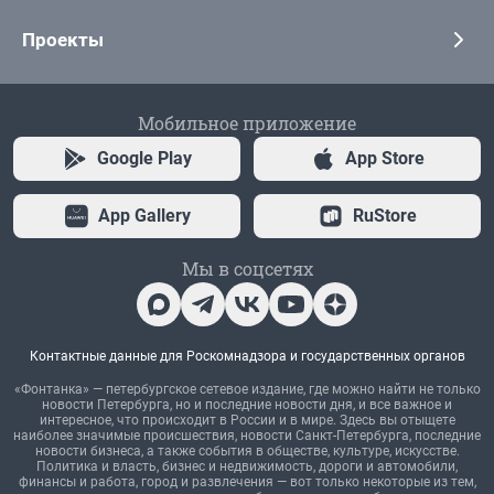
Проекты
Мобильное приложение
Google Play
App Store
App Gallery
RuStore
Мы в соцсетях
Контактные данные для Роскомнадзора и государственных органов
«Фонтанка» — петербургское сетевое издание, где можно найти не только
новости Петербурга, но и последние новости дня, и все важное и
интересное, что происходит в России и в мире. Здесь вы отыщете
наиболее значимые происшествия, новости Санкт-Петербурга, последние
новости бизнеса, а также события в обществе, культуре, искусстве.
Политика и власть, бизнес и недвижимость, дороги и автомобили,
финансы и работа, город и развлечения — вот только некоторые из тем,