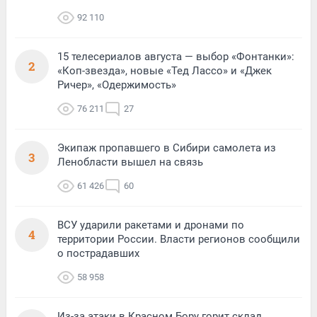
92 110
15 телесериалов августа — выбор «Фонтанки»:
2
«Коп-звезда», новые «Тед Лассо» и «Джек
Ричер», «Одержимость»
76 211
27
Экипаж пропавшего в Сибири самолета из
3
Ленобласти вышел на связь
61 426
60
ВСУ ударили ракетами и дронами по
4
территории России. Власти регионов сообщили
о пострадавших
58 958
Из-за атаки в Красном Бору горит склад