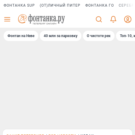
ФОНТАНКА SUP
(ОТ)ЛИЧНЫЙ ПИТЕР
ФОНТАНКА ГО
СЕРЕБР
Фонтан на Неве
40 млн за парковку
О чистоте рек
Топ-10, 