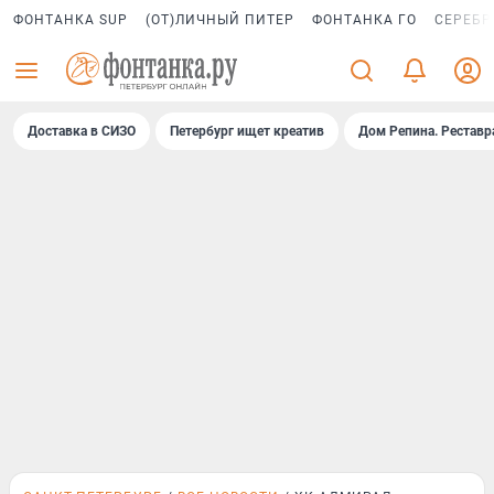
ФОНТАНКА SUP
(ОТ)ЛИЧНЫЙ ПИТЕР
ФОНТАНКА ГО
СЕРЕБР
Доставка в СИЗО
Петербург ищет креатив
Дом Репина. Реставр