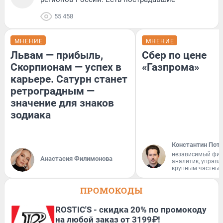
55 458
МНЕНИЕ
МНЕНИЕ
Львам — прибыль,
Сбер по цене
Скорпионам — успех в
«Газпрома»
карьере. Сатурн станет
ретроградным —
значение для знаков
зодиака
Константин Пот
независимый фи
Анастасия Филимонова
аналитик, управ
крупным частным
ПРОМОКОДЫ
ROSTIC'S - скидка 20% по промокоду
на любой заказ от 3199₽!