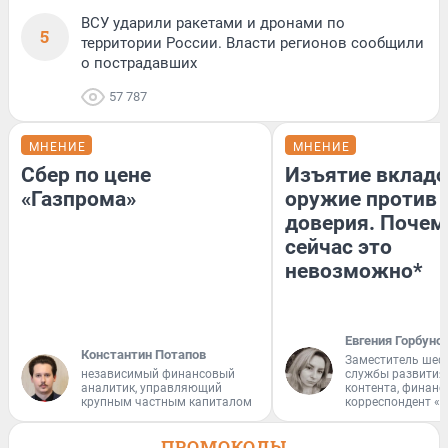
ВСУ ударили ракетами и дронами по
5
территории России. Власти регионов сообщили
о пострадавших
57 787
МНЕНИЕ
МНЕНИЕ
Сбер по цене
Изъятие вкладо
«Газпрома»
оружие против
доверия. Почем
сейчас это
невозможно*
Евгения Горбуно
Константин Потапов
Заместитель шеф
независимый финансовый
службы развития
аналитик, управляющий
контента, финан
крупным частным капиталом
корреспондент «
ПРОМОКОДЫ