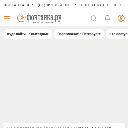
ФОНТАНКА SUP
(ОТ)ЛИЧНЫЙ ПИТЕР
ФОНТАНКА ГО
СЕРЕБР
Куда пойти на выходных
Образование в Петербурге
Кто поступ