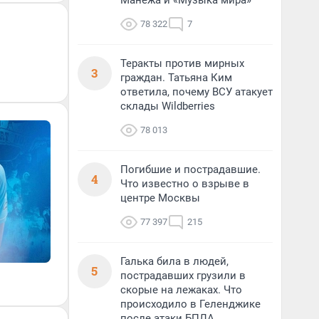
Манежа и «Музыка мира»
78 322
7
Теракты против мирных
3
граждан. Татьяна Ким
ответила, почему ВСУ атакует
склады Wildberries
78 013
Погибшие и пострадавшие.
4
Что известно о взрыве в
центре Москвы
77 397
215
Галька била в людей,
5
пострадавших грузили в
скорые на лежаках. Что
происходило в Геленджике
после атаки БПЛА