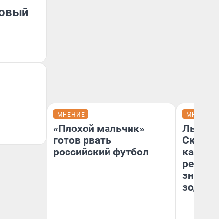
товый
МНЕНИЕ
МНЕНИЕ
«Плохой мальчик»
Львам 
готов рвать
Скорпи
российский футбол
карьере
ретрог
значен
зодиак