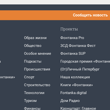
Сообщить новость
Проекты
Образ жизни
Фонтанка Pro
Общество
ЗСД Фонтанка Фест
Особое мнение
Фонтанка SUP
а
Подкасты
Городская премия «Фонтанк
Проиcшествия
(От)Личный Петербург
онтанки»
Спорт
Наша коллекция
Строительство
Книги «Фонтанки»
Технологии
Fontanka.digital
Туризм
Дом Радио
Финансы
Кронштадт: Главное