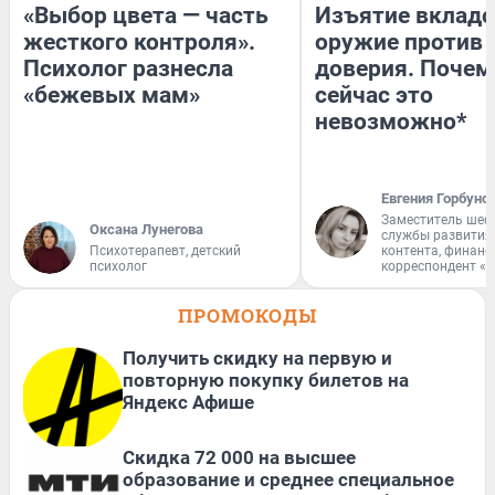
«Выбор цвета — часть
Изъятие вкладо
жесткого контроля».
оружие против
Психолог разнесла
доверия. Почем
«бежевых мам»
сейчас это
невозможно*
Евгения Горбуно
Заместитель шеф
Оксана Лунегова
службы развития
Психотерапевт, детский
контента, финан
психолог
корреспондент «
ПРОМОКОДЫ
Получить скидку на первую и
повторную покупку билетов на
Яндекс Афише
Скидка 72 000 на высшее
образование и среднее специальное