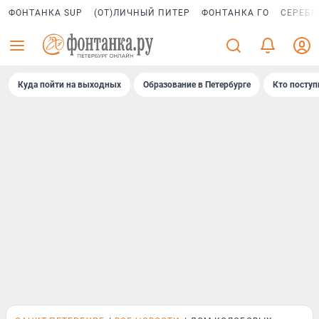
ФОНТАНКА SUP
(ОТ)ЛИЧНЫЙ ПИТЕР
ФОНТАНКА ГО
СЕРЕБР
Куда пойти на выходных
Образование в Петербурге
Кто поступ