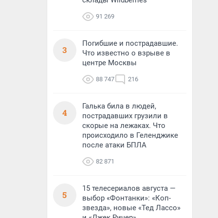
склады Wildberries
91 269
Погибшие и пострадавшие.
3
Что известно о взрыве в
центре Москвы
88 747
216
Галька била в людей,
4
пострадавших грузили в
скорые на лежаках. Что
происходило в Геленджике
после атаки БПЛА
82 871
15 телесериалов августа —
5
выбор «Фонтанки»: «Коп-
звезда», новые «Тед Лассо»
и «Джек Ричер»,