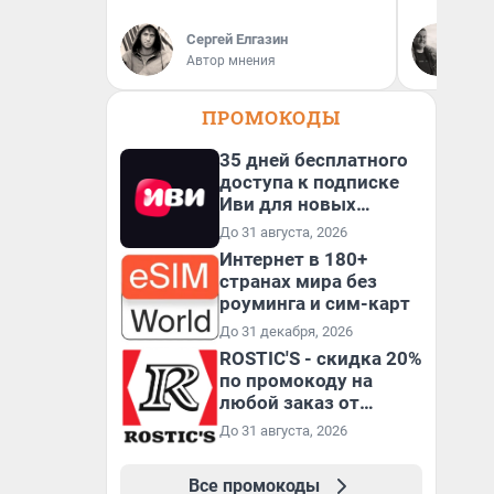
Сергей Елгазин
По
Автор мнения
Ав
ПРОМОКОДЫ
35 дней бесплатного
доступа к подписке
Иви для новых
пользователей
До 31 августа, 2026
Интернет в 180+
странах мира без
роуминга и сим-карт
До 31 декабря, 2026
ROSTIC'S - скидка 20%
по промокоду на
любой заказ от
3199₽!
До 31 августа, 2026
Все промокоды