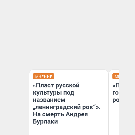
МНЕНИЕ
МНЕНИЕ
«Пласт русской
«Плохо
культуры под
готов 
названием
россий
„ленинградский рок“».
На смерть Андрея
Бурлаки