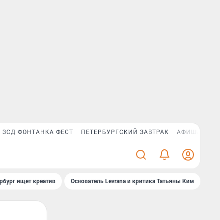
ЗСД ФОНТАНКА ФЕСТ
ПЕТЕРБУРГСКИЙ ЗАВТРАК
АФИША PLUS
рбург ищет креатив
Основатель Levrana и критика Татьяны Ким
Зач