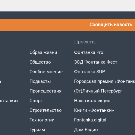
Сообщить новость
Проекты
Образ жизни
Фонтанка Pro
Общество
ЗСД Фонтанка Фест
Особое мнение
Фонтанка SUP
а
Подкасты
Городская премия «Фонтанк
Проиcшествия
(От)Личный Петербург
онтанки»
Спорт
Наша коллекция
Строительство
Книги «Фонтанки»
Технологии
Fontanka.digital
Туризм
Дом Радио