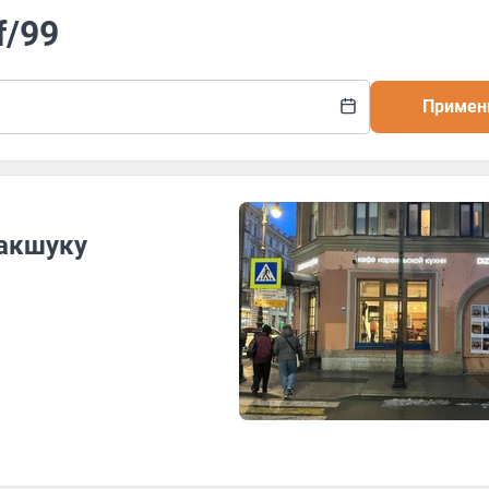
f/99
Примен
шакшуку