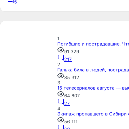
5
1
Погибшие и пострадавшие. Чт
91 329
217
2
Галька била в людей, пострад
85 312
3
15 телесериалов августа — вы
64 607
27
4
Экипаж пропавшего в Сибири 
56 111