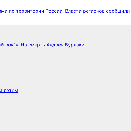
ами по территории России. Власти регионов сообщили
й рок“». На смерть Андрея Бурлаки
им летом