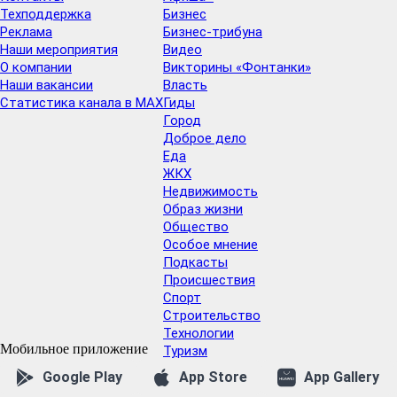
Техподдержка
Бизнес
Реклама
Бизнес-трибуна
Наши мероприятия
Видео
О компании
Викторины «Фонтанки»
Наши вакансии
Власть
Статистика канала в MAX
Гиды
Город
Доброе дело
Еда
ЖКХ
Недвижимость
Образ жизни
Общество
Особое мнение
Подкасты
Проиcшествия
Спорт
Строительство
Технологии
Мобильное приложение
Туризм
Финансы
Google Play
App Store
App Gallery
Финляндия