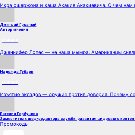
Икра ошержона и каша Акакия Акакиевича. О чем нам 
Дмитрий Грозный
Автор мнения
МНЕНИЕ
Дженнифер Лопес — не наша мымра. Американцы сняли
Надежда Губарь
МНЕНИЕ
Изъятие вкладов — оружие против доверия. Почему с
Евгения Горбунова
Заместитель шеф-редактора службы развития цифрового контен
Промокоды