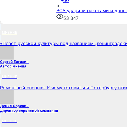
60
5
ВСУ ударили ракетами и дрон
53 347
МНЕНИЕ
«Пласт русской культуры под названием „ленинградски
Сергей Елгазин
Автор мнения
МНЕНИЕ
Ремонтный спецназ. К чему готовиться Петербургу эт
Денис Сорокин
директор сервисной компании
МНЕНИЕ