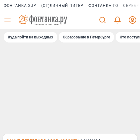
ФОНТАНКА SUP
(ОТ)ЛИЧНЫЙ ПИТЕР
ФОНТАНКА ГО
СЕРЕБР
Куда пойти на выходных
Образование в Петербурге
Кто поступ