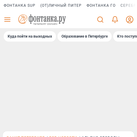
ФОНТАНКА SUP
(ОТ)ЛИЧНЫЙ ПИТЕР
ФОНТАНКА ГО
СЕРЕБР
Куда пойти на выходных
Образование в Петербурге
Кто поступ