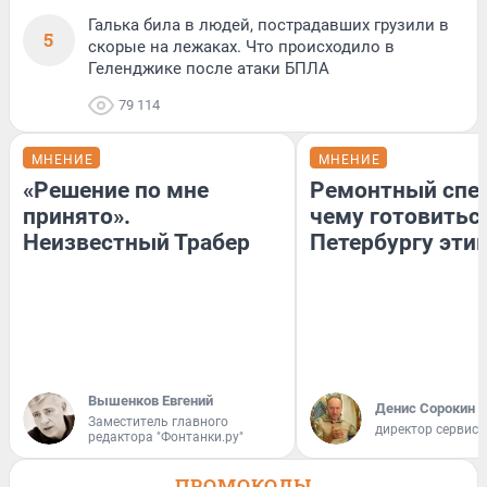
Галька била в людей, пострадавших грузили в
5
скорые на лежаках. Что происходило в
Геленджике после атаки БПЛА
79 114
МНЕНИЕ
МНЕНИЕ
«Решение по мне
Ремонтный спец
принято».
чему готовитьс
Неизвестный Трабер
Петербургу эти
Вышенков Евгений
Денис Сорокин
Заместитель главного
директор сервис
редактора "Фонтанки.ру"
ПРОМОКОДЫ