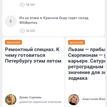
58 341
Из-за атаки в Красном Бору горит склад
5
Wildberries
52 622
МНЕНИЕ
МНЕНИЕ
Ремонтный спецназ. К
Львам — прибыл
чему готовиться
Скорпионам — у
Петербургу этим летом
карьере. Сатурн
ретроградным 
значение для з
зодиака
Денис Сорокин
Анастасия Фили
директор сервисной компании