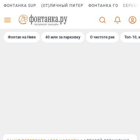
ФОНТАНКА SUP
(ОТ)ЛИЧНЫЙ ПИТЕР
ФОНТАНКА ГО
СЕРЕБР
Фонтан на Неве
40 млн за парковку
О чистоте рек
Топ-10, 