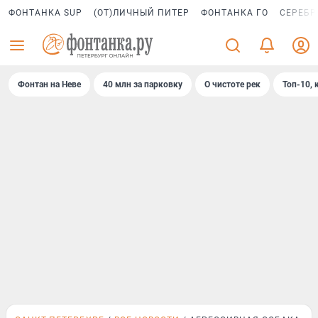
ФОНТАНКА SUP
(ОТ)ЛИЧНЫЙ ПИТЕР
ФОНТАНКА ГО
СЕРЕБР
Фонтан на Неве
40 млн за парковку
О чистоте рек
Топ-10, 