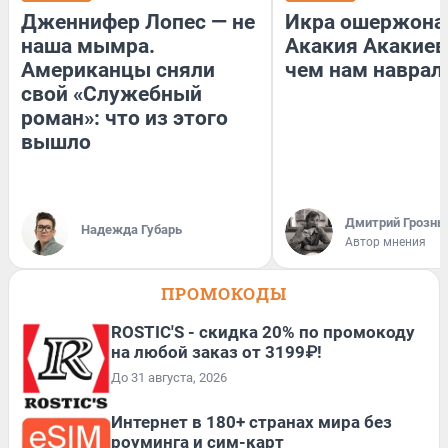
Дженнифер Лопес — не
Икра ошержона
наша мымра.
Акакия Акакиев
Американцы сняли
чем нам наврал
свой «Служебный
роман»: что из этого
вышло
Дмитрий Грозны
Надежда Губарь
Автор мнения
ПРОМОКОДЫ
ROSTIC'S - скидка 20% по промокоду
на любой заказ от 3199₽!
До 31 августа, 2026
Интернет в 180+ странах мира без
роуминга и сим-карт