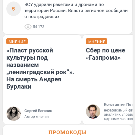
ВСУ ударили ракетами и дронами по
5
территории России. Власти регионов сообщили
о пострадавших
54 173
МНЕНИЕ
МНЕНИЕ
«Пласт русской
Сбер по цене
культуры под
«Газпрома»
названием
„ленинградский рок“».
На смерть Андрея
Бурлаки
Константин Пот
независимый фи
Сергей Елгазин
аналитик, управ
Автор мнения
крупным частным
ПРОМОКОДЫ