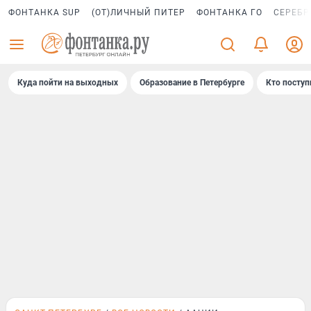
ФОНТАНКА SUP
(ОТ)ЛИЧНЫЙ ПИТЕР
ФОНТАНКА ГО
СЕРЕБР
Куда пойти на выходных
Образование в Петербурге
Кто поступ