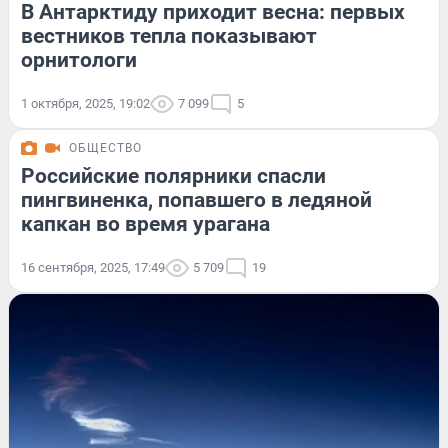
В Антарктиду приходит весна: первых
вестников тепла показывают
орнитологи
1 октября, 2025, 19:02
7 099
5
ОБЩЕСТВО
Российские полярники спасли
пингвиненка, попавшего в ледяной
капкан во время урагана
16 сентября, 2025, 17:49
5 709
19