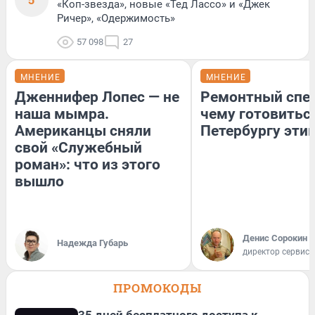
«Коп-звезда», новые «Тед Лассо» и «Джек
Ричер», «Одержимость»
57 098
27
МНЕНИЕ
МНЕНИЕ
Дженнифер Лопес — не
Ремонтный спец
наша мымра.
чему готовитьс
Американцы сняли
Петербургу эти
свой «Служебный
роман»: что из этого
вышло
Денис Сорокин
Надежда Губарь
директор сервис
ПРОМОКОДЫ
35 дней бесплатного доступа к