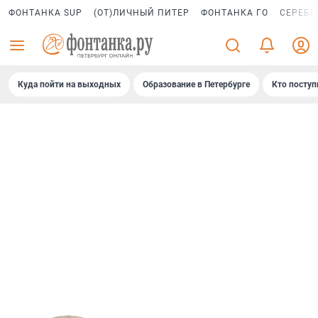
ФОНТАНКА SUP
(ОТ)ЛИЧНЫЙ ПИТЕР
ФОНТАНКА ГО
СЕРЕБР
Куда пойти на выходных
Образование в Петербурге
Кто поступ