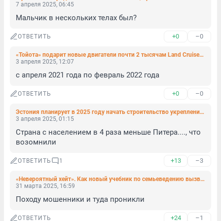
7 апреля 2025, 06:45
Мальчик в нескольких телах был?
+0
–0
ОТВЕТИТЬ
«Тойота» подарит новые двигатели почти 2 тысячам Land Cruiser и Lexus 600
3 апреля 2025, 12:07
с апреля 2021 года по февраль 2022 года
+0
–0
ОТВЕТИТЬ
Эстония планирует в 2025 году начать строительство укреплений на границе с РФ. Оборонительная цепь будет включать в себя около 600 бункеров
3 апреля 2025, 01:15
Страна с населением в 4 раза меньше Питера...., что 
возомнили
+13
–3
ОТВЕТИТЬ
1
«Невероятный хейт». Как новый учебник по семьеведению вызвал возмущение даже у священника и сенатора
31 марта 2025, 16:59
Походу мошенники и туда проникли
+24
–1
ОТВЕТИТЬ