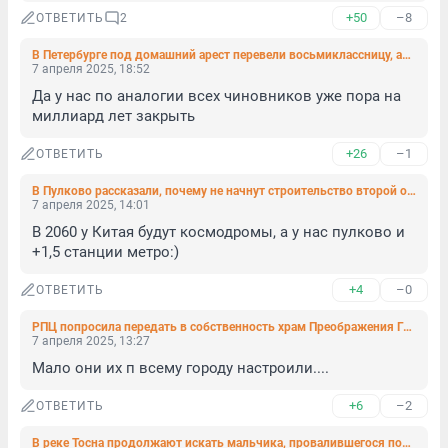
+50
–8
ОТВЕТИТЬ
2
В Петербурге под домашний арест перевели восьмиклассницу, арестованную за фото основателя РДК* на школьном стенде
7 апреля 2025, 18:52
Да у нас по аналогии всех чиновников уже пора на 
миллиард лет закрыть
+26
–1
ОТВЕТИТЬ
В Пулково рассказали, почему не начнут строительство второй очереди в 2025 году
7 апреля 2025, 14:01
В 2060 у Китая будут космодромы, а у нас пулково и 
+1,5 станции метро:)
+4
–0
ОТВЕТИТЬ
РПЦ попросила передать в собственность храм Преображения Господня на Орбели
7 апреля 2025, 13:27
Мало они их п всему городу настроили....
+6
–2
ОТВЕТИТЬ
В реке Тосна продолжают искать мальчика, провалившегося под лед две недели назад