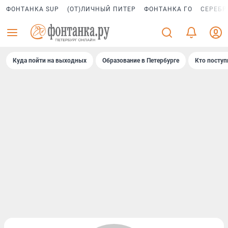
ФОНТАНКА SUP
(ОТ)ЛИЧНЫЙ ПИТЕР
ФОНТАНКА ГО
СЕРЕБР
Куда пойти на выходных
Образование в Петербурге
Кто поступ