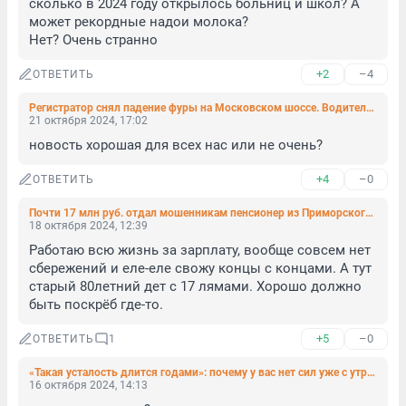
сколько в 2024 году открылось больниц и школ? А 
может рекордные надои молока?

Нет? Очень странно
+2
–4
ОТВЕТИТЬ
Регистратор снял падение фуры на Московском шоссе. Водитель пытался уйти от столкновения
21 октября 2024, 17:02
новость хорошая для всех нас или не очень?
+4
–0
ОТВЕТИТЬ
Почти 17 млн руб. отдал мошенникам пенсионер из Приморского района
18 октября 2024, 12:39
Работаю всю жизнь за зарплату, вообще совсем нет 
сбережений и еле-еле свожу концы с концами. А тут 
старый 80летний дет с 17 лямами. Хорошо должно 
быть поскрёб где-то.
+5
–0
ОТВЕТИТЬ
1
«Такая усталость длится годами»: почему у вас нет сил уже с утра и как вернуть энергию — мы спросили у врачей
16 октября 2024, 14:13