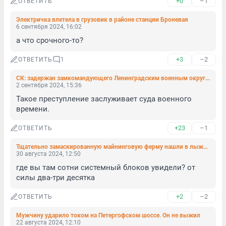
+0
–1
ОТВЕТИТЬ
Электричка влетела в грузовик в районе станции Броневая
6 сентября 2024, 16:02
а что срочного-то?
+3
–2
ОТВЕТИТЬ
1
СК: задержан замкомандующего Ленинградским военным округом Муминджанов
2 сентября 2024, 15:36
Такое преступление заслуживает суда военного 
времени.
+23
–1
ОТВЕТИТЬ
Тщательно замаскированную майнинговую ферму нашли в лыжном тоннеле на спортивной базе «Кавголово»
30 августа 2024, 12:50
где вы там сотни системный блоков увидели? от 
силы два-три десятка
+2
–2
ОТВЕТИТЬ
Мужчину ударило током на Петергофском шоссе. Он не выжил
22 августа 2024, 12:10