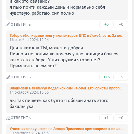
и как это связано?

я пью почти каждый день и нормально себя 
чувствую, работаю, сил полно
+0
–0
ОТВЕТИТЬ
Табор отбил нарушителя у инспекторов ДПС в Ленобласти. За дело взялся СК
16 октября 2024, 12:04
Для таких как ТЫ, может и добрая.

Лично я не понимаю почему у нас полиция боится 
какого-то табора. У них оружия чтоли нет? 
Применять не смеют?
+16
–2
ОТВЕТИТЬ
Владислав Бакальчук подал иск сам на себя. Его юристы проводят проверку
14 октября 2024, 15:55
вы так пишете, как будто я обязан знать этого 
бакальчука.
+1
–0
ОТВЕТИТЬ
Участника покушения на Захара Прилепина приговорили к пожизненному сроку
30 сентября 2024, 15:58