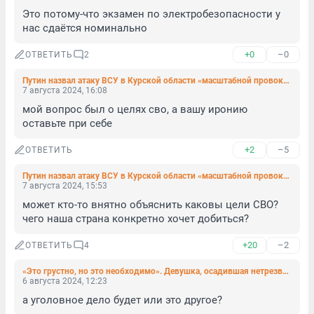
Это потому-что экзамен по электробезопасности у 
нас сдаётся номинально
+0
–0
ОТВЕТИТЬ
2
Путин назвал атаку ВСУ в Курской области «масштабной провокацией» Киева
7 августа 2024, 16:08
мой вопрос был о целях сво, а вашу иронию 
оставьте при себе
+2
–5
ОТВЕТИТЬ
Путин назвал атаку ВСУ в Курской области «масштабной провокацией» Киева
7 августа 2024, 15:53
может кто-то внятно объяснить каковы цели СВО? 
чего наша страна конкретно хочет добиться?
+20
–2
ОТВЕТИТЬ
4
«Это грустно, но это необходимо». Девушка, осадившая нетрезвого кавалера «двоечкой», рассказала и показала, как постоять за себя
6 августа 2024, 12:23
а уголовное дело будет или это другое?