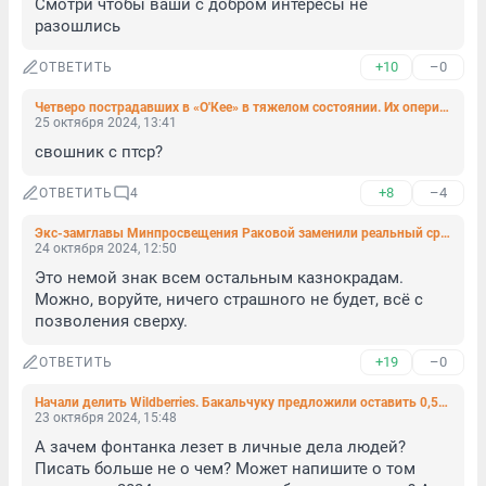
Смотри чтобы ваши с добром интересы не 
разошлись
+10
–0
ОТВЕТИТЬ
Четверо пострадавших в «О'Кее» в тяжелом состоянии. Их оперируют
25 октября 2024, 13:41
свошник с птср?
+8
–4
ОТВЕТИТЬ
4
Экс-замглавы Минпросвещения Раковой заменили реальный срок на условный
24 октября 2024, 12:50
Это немой знак всем остальным казнокрадам. 
Можно, воруйте, ничего страшного не будет, всё с 
позволения сверху.
+19
–0
ОТВЕТИТЬ
Начали делить Wildberries. Бакальчуку предложили оставить 0,5% совместно нажитого имущества
23 октября 2024, 15:48
А зачем фонтанка лезет в личные дела людей? 
Писать больше не о чем? Может напишите о том 