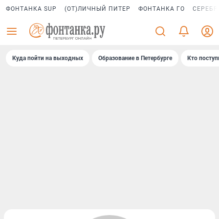
ФОНТАНКА SUP
(ОТ)ЛИЧНЫЙ ПИТЕР
ФОНТАНКА ГО
СЕРЕБР
Куда пойти на выходных
Образование в Петербурге
Кто поступ