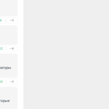
6
–0
12
–8
атуры 
10
–0
торые 