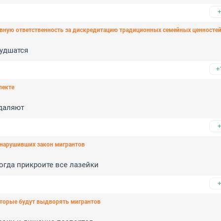
+
вную ответственность за дискредитацию традиционных семейных ценносте
худшатся
+
пекте
удаляют
+
 нарушивших закон мигрантов
огда прикроите все лазейки
+
оторые будут выдворять мигрантов