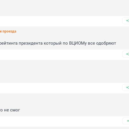
+
и проезда
рейтинга президента который по ВЦИОМу все одобряют
+
+
го не смог
+