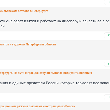
+
асильевском острове в Петербурге
то она берет взятки и работает на диаспору и занести ее в ос
ней
+
антов на дорогах Петербурга и области
+
тербурге. На пути к гражданству он пытался подкупить полицию
щания и единые предатели России которые тормозят все закон
+
играционном режиме высылки иностранцев из России