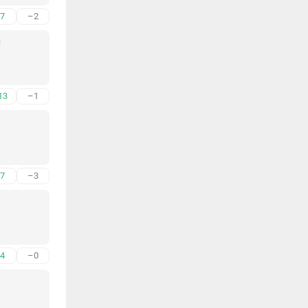
7
–2
й
13
–1
7
–3
4
–0