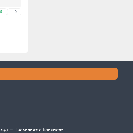
5
–0
а.ру — Признание и Влияние»