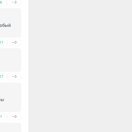
6
–3
обый 
11
–0
17
–3
ы 
1
–0