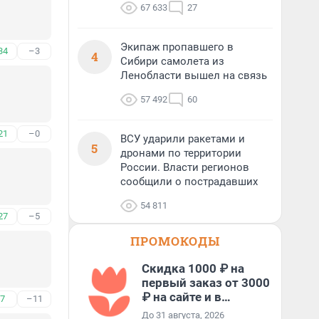
67 633
27
Экипаж пропавшего в
34
–3
4
Сибири самолета из
Ленобласти вышел на связь
57 492
60
21
–0
ВСУ ударили ракетами и
5
дронами по территории
России. Власти регионов
сообщили о пострадавших
54 811
27
–5
ПРОМОКОДЫ
Скидка 1000 ₽ на
первый заказ от 3000
₽ на сайте и в
7
–11
приложении
До 31 августа, 2026