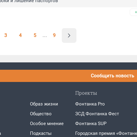
роки и лишение паспортов
+
3
4
5
...
9
Сообщить новость
Проекты
Образ жизни
Фонтанка Pro
Общество
ЗСД Фонтанка Фест
Особое мнение
Фонтанка SUP
а
Подкасты
Городская премия «Фонтанк