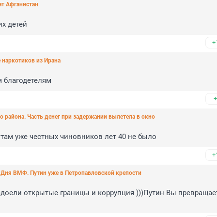
ат Афганистан
их детей
+
е наркотиков из Ирана
м благодетелям
+
о района. Часть денег при задержании вылетела в окно
в там уже честных чиновников лет 40 не было
+
ь Дня ВМФ. Путин уже в Петропавловской крепости
доели открытые границы и коррупция )))Путин Вы превращает