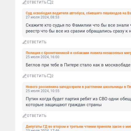
ОТВЕТИТЬ
2
Суд освободил водителя автобуса, сбившего пешеходов на В
27 июля 2024, 08:53
Скажите кто судья по Фамилии что бы все знали ч
реестр что бы все из сразии обращались сразу к 
ОТВЕТИТЬ
Полиция с бронетехникой и собаками ловила незаконных мигр
25 июля 2024, 16:00
Беглов при тебе в Питере стало как в москвобаде
ОТВЕТИТЬ
2
Нового россиянина заподозрили в растлении школьницы в Пе
25 июля 2024, 10:55
Путин когда будет партия ребят из СВО одни обе
которые защищают граждан страны
ОТВЕТИТЬ
Депутаты ГД во втором и третьем чтении приняли закон о м
23 июля 2024, 17:46