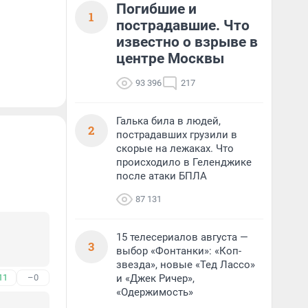
Погибшие и
1
пострадавшие. Что
известно о взрыве в
центре Москвы
93 396
217
Галька била в людей,
2
пострадавших грузили в
скорые на лежаках. Что
происходило в Геленджике
после атаки БПЛА
87 131
15 телесериалов августа —
3
выбор «Фонтанки»: «Коп-
звезда», новые «Тед Лассо»
11
–0
и «Джек Ричер»,
«Одержимость»