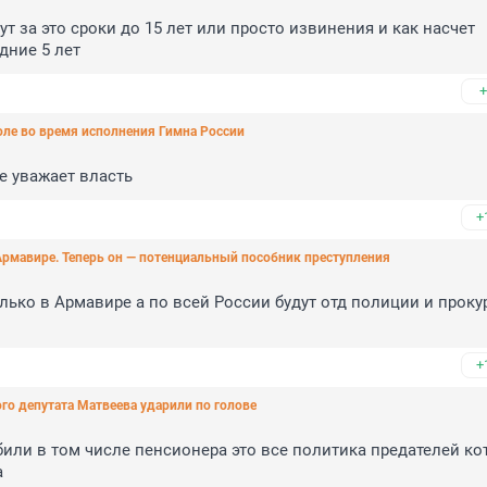
т за это сроки до 15 лет или просто извинения и как насчет 
дние 5 лет
+
оле во время исполнения Гимна России
е уважает власть
+
Армавире. Теперь он — потенциальный пособник преступления
лько в Армавире а по всей России будут отд полиции и прокур
+
го депутата Матвеева ударили по голове
били в том числе пенсионера это все политика предателей ко
а