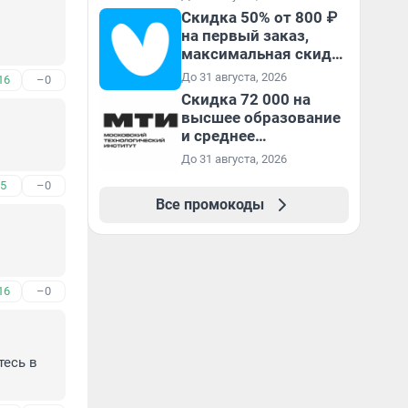
Скидка 50% от 800 ₽
на первый заказ,
максимальная скидка
600 ₽
До 31 августа, 2026
16
–0
Скидка 72 000 на
высшее образование
и среднее
специальное
До 31 августа, 2026
образование в
5
–0
первый год обучения
Все промокоды
16
–0
есь в 