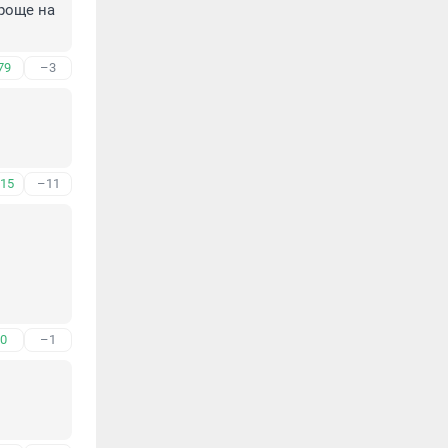
още на 
79
–3
15
–11
0
–1