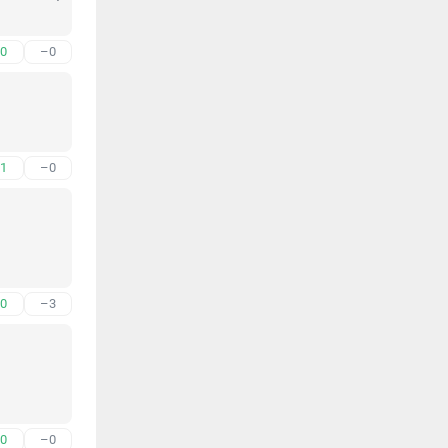
0
–0
1
–0
0
–3
0
–0