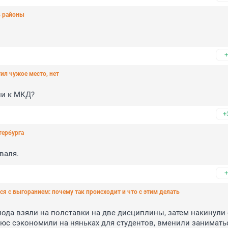
ь районы
+
тил чужое место, нет
ли к МКД?
+
тербурга
валя.
+
я с выгоранием: почему так происходит и что с этим делать
ода взяли на полставки на две дисциплины, затем накинули 
юс сэкономили на няньках для студентов, вменили заниматьс