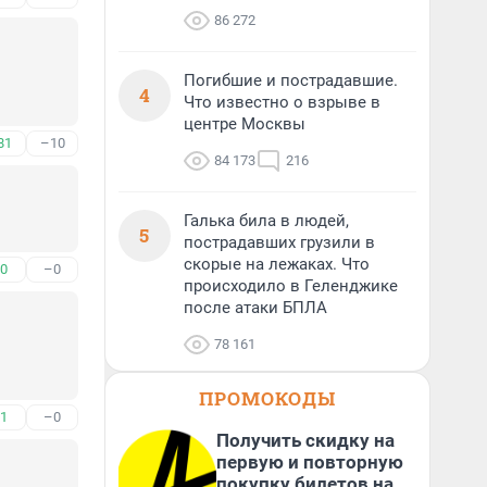
86 272
Погибшие и пострадавшие.
4
Что известно о взрыве в
центре Москвы
81
–10
84 173
216
Галька била в людей,
5
пострадавших грузили в
скорые на лежаках. Что
0
–0
происходило в Геленджике
после атаки БПЛА
78 161
ПРОМОКОДЫ
1
–0
Получить скидку на
первую и повторную
покупку билетов на