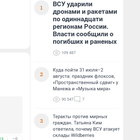
ВСУ ударили
1
дронами и ракетами
по одиннадцати
регионам России.
Власти сообщили о
погибших и раненых
109 487
Куда пойти 31 июля–2
2
августа: праздник флоксов,
«Пространственный сдвиг» у
Манежа и «Музыка мира»
90 547
7
Теракты против мирных
3
граждан. Татьяна Ким
ответила, почему ВСУ атакует
склады Wildberries
14
–0