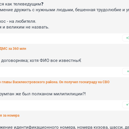
ся как телеведущим❓

 умение дружить с нужными людьми, бешенная трудолюбие и у
с - на любителя. 

 и великим не назвать.
+
 ДМС за 360 млн
в договорняка; хотя ФИО все известны€
+
 главы Василеостровского района. Он получил госнаграду на СВО
оррумпан же был полканом милипилиции?!
+
я за номера
тожение идентификационного номера, номера кузова, шасси, дв