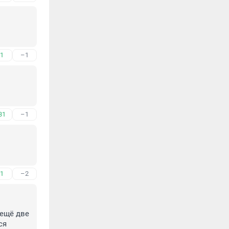
1
–1
31
–1
1
–2
ещё две 
я 