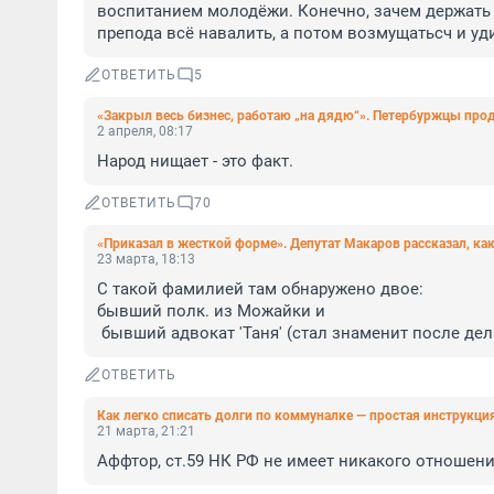
воспитанием молодёжи. Конечно, зачем держать 
препода всё навалить, а потом возмущатьсч и уд
ОТВЕТИТЬ
5
«Закрыл весь бизнес, работаю „на дядю“». Петербуржцы пр
2 апреля, 08:17
Народ нищает - это факт.
ОТВЕТИТЬ
70
«Приказал в жесткой форме». Депутат Макаров рассказал, ка
23 марта, 18:13
С такой фамилией там обнаружено двое:

бывший полк. из Можайки и

 бывший адвокат 'Таня' (стал знаменит после де
ОТВЕТИТЬ
Как легко списать долги по коммуналке — простая инструкци
21 марта, 21:21
Аффтор, ст.59 НК РФ не имеет никакого отношен