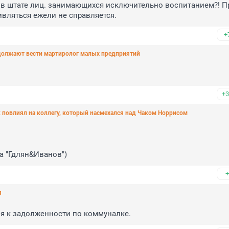
в штате лиц. занимающихся исключительно воспитанием?! Пр
ивляться ежели не справляется.
+
одолжают вести мартиролог малых предприятий
+3
к повлиял на коллегу, который насмехался над Чаком Норрисом
ла "Гдлян&Иванов")
+
я
ия к задолженности по коммуналке.