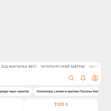
ЗСД ФОНТАНКА ФЕСТ
ПЕТЕРБУРГСКИЙ ЗАВТРАК
АФИША PLUS
ербург ищет креатив
Основатель Levrana и критика Татьяны Ким
За
ТОП 5