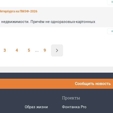
+
 Петербурга на ПМЭФ-2026
ов недвижимости. Причём не одноразовых-картонных
+
3
4
5
...
9
Сообщить новость
Проекты
Образ жизни
Фонтанка Pro