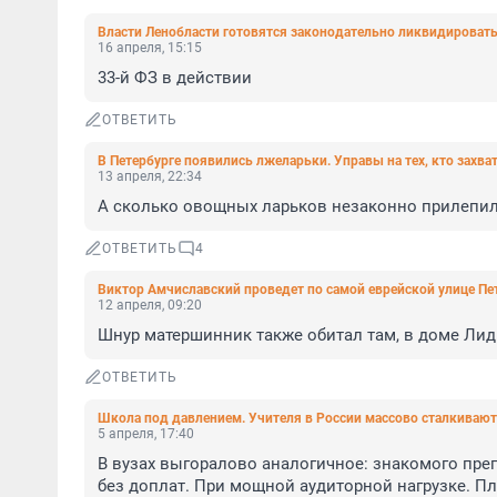
Власти Ленобласти готовятся законодательно ликвидироват
16 апреля, 15:15
33-й ФЗ в действии
ОТВЕТИТЬ
В Петербурге появились лжеларьки. Управы на тех, кто захва
13 апреля, 22:34
А сколько овощных ларьков незаконно прилепи
ОТВЕТИТЬ
4
Виктор Амчиславский проведет по самой еврейской улице Пе
12 апреля, 09:20
Шнур матершинник также обитал там, в доме Лид
ОТВЕТИТЬ
Школа под давлением. Учителя в России массово сталкиваютс
5 апреля, 17:40
В вузах выгоралово аналогичное: знакомого преп
без доплат. При мощной аудиторной нагрузке. Пл