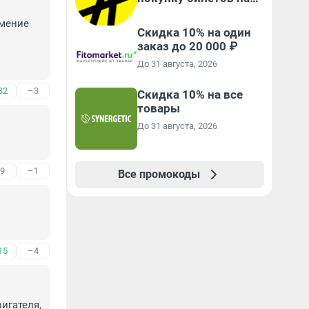
Яндекс Афише
мение 
Скидка 10% на один
заказ до 20 000 ₽
До 31 августа, 2026
32
–3
Скидка 10% на все
товары
До 31 августа, 2026
9
–1
Все промокоды
15
–4
игателя, 