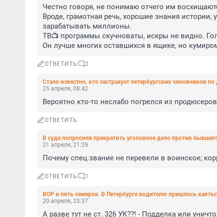
Честно говоря, не понимаю отчего им восхищают
Вроде, грамотная речь, хорошие знания истории,
зарабатывать миллионы. 

ТВ📺 программы скучноваты, искры не видно. Голо
Он лучше многих оставшихся в ящике, но кумиром
ОТВЕТИТЬ
2
Стало известно, кто застрахует петербургских чиновников по
25 апреля, 08:42
Вероятно кто-то неслабо погрелся из продюсеро
ОТВЕТИТЬ
В суде попросили прекратить уголовное дело против бывшего
21 апреля, 21:29
Почему спец.звание не перевели в воинское; к
ОТВЕТИТЬ
1
ВОР и пять семерок. В Петербурге водителю пришлось каятьс
20 апреля, 23:37
А разве тут не ст. 326 УК??! - Подделка или унич