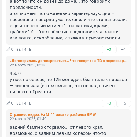
а вот то что он довёз до дома... это говорит о 
порядочности.

этот момент положительно характеризующий – 
прозевали. наверно уже пожалели что это написали.

ещё интересный момент"...наркотики, кражи, 
грабежи" И... "оскорбление представителя власти". 
как ловко, оскорбление, к тяжким присовокупили...
+0
–1
ОТВЕТИТЬ
«Договорились договариваться». Что говорят на ТВ о переговорах Трампа и Путина
22 марта 2025, 02:08
450??

у нас, на севере, по 125 молодая. без гнилых порезов 
— чистенькая (в том смысле, что не надо ничего 
лишнего обрезать)
+0
–5
ОТВЕТИТЬ
Страшное видео. На М-11 жестко разбился BMW
22 марта 2025, 01:49
задний бампер оторвало... от левого края. 

возможно, с задним левым колесом что-то 