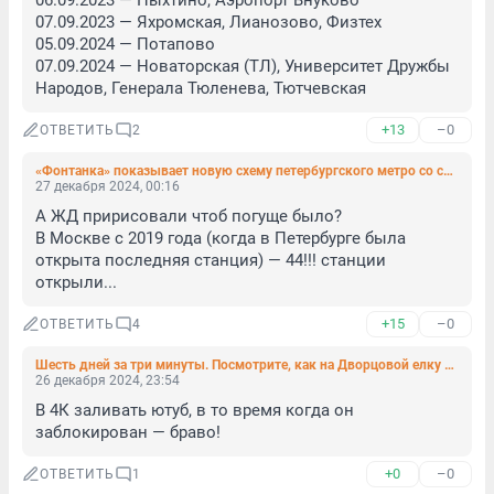
06.09.2023 — Пыхтино, Аэропорт Внуково

07.09.2023 — Яхромская, Лианозово, Физтех

05.09.2024 — Потапово

07.09.2024 — Новаторская (ТЛ), Университет Дружбы 
Народов, Генерала Тюленева, Тютчевская
+13
–0
ОТВЕТИТЬ
2
«Фонтанка» показывает новую схему петербургского метро со станцией «Горный институт»
27 декабря 2024, 00:16
А ЖД пририсовали чтоб погуще было?

В Москве с 2019 года (когда в Петербурге была 
открыта последняя станция) — 44!!! станции 
открыли...
+15
–0
ОТВЕТИТЬ
4
Шесть дней за три минуты. Посмотрите, как на Дворцовой елку наряжали
26 декабря 2024, 23:54
В 4К заливать ютуб, в то время когда он 
заблокирован — браво!
+0
–0
ОТВЕТИТЬ
1