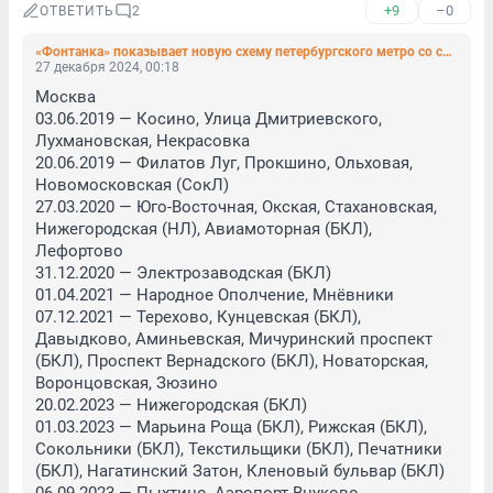
+9
–0
ОТВЕТИТЬ
2
«Фонтанка» показывает новую схему петербургского метро со станцией «Горный институт»
27 декабря 2024, 00:18
Москва

03.06.2019 — Косино, Улица Дмитриевского, 
Лухмановская, Некрасовка

20.06.2019 — Филатов Луг, Прокшино, Ольховая, 
Новомосковская (СокЛ)

27.03.2020 — Юго-Восточная, Окская, Стахановская, 
Нижегородская (НЛ), Авиамоторная (БКЛ), 
Лефортово

31.12.2020 — Электрозаводская (БКЛ)

01.04.2021 — Народное Ополчение, Мнёвники

07.12.2021 — Терехово, Кунцевская (БКЛ), 
Давыдково, Аминьевская, Мичуринский проспект 
(БКЛ), Проспект Вернадского (БКЛ), Новаторская, 
Воронцовская, Зюзино

20.02.2023 — Нижегородская (БКЛ)

01.03.2023 — Марьина Роща (БКЛ), Рижская (БКЛ), 
Сокольники (БКЛ), Текстильщики (БКЛ), Печатники 
(БКЛ), Нагатинский Затон, Кленовый бульвар (БКЛ)
