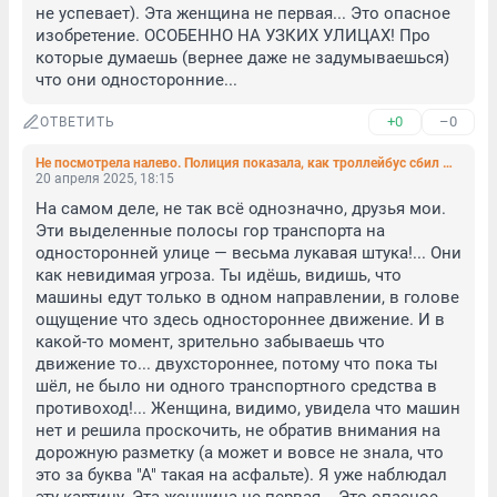
не успевает). Эта женщина не первая... Это опасное 
изобретение. ОСОБЕННО НА УЗКИХ УЛИЦАХ! Про 
которые думаешь (вернее даже не задумываешься) 
что они односторонние...
+0
–0
ОТВЕТИТЬ
Не посмотрела налево. Полиция показала, как троллейбус сбил женщину на Гороховой
20 апреля 2025, 18:15
На самом деле, не так всё однозначно, друзья мои. 
Эти выделенные полосы гор транспорта на 
односторонней улице — весьма лукавая штука!... Они 
как невидимая угроза. Ты идёшь, видишь, что 
машины едут только в одном направлении, в голове 
ощущение что здесь одностороннее движение. И в 
какой-то момент, зрительно забываешь что 
движение то... двухстороннее, потому что пока ты 
шёл, не было ни одного транспортного средства в 
противоход!... Женщина, видимо, увидела что машин 
нет и решила проскочить, не обратив внимания на 
дорожную разметку (а может и вовсе не знала, что 
это за буква "А" такая на асфальте). Я уже наблюдал 