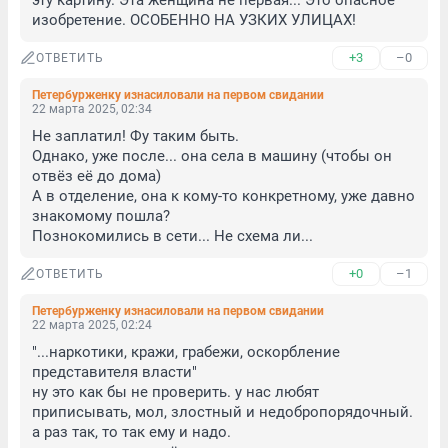
эту картину. Эта женщина не первая... Это опасное 
изобретение. ОСОБЕННО НА УЗКИХ УЛИЦАХ!
+3
–0
ОТВЕТИТЬ
Петербурженку изнасиловали на первом свидании
22 марта 2025, 02:34
Не заплатил! Фу таким быть. 

Однако, уже после... она села в машину (чтобы он 
отвёз её до дома)

А в отделение, она к кому-то конкретному, уже давно 
знакомому пошла?

Познокомились в сети... Не схема ли...
+0
–1
ОТВЕТИТЬ
Петербурженку изнасиловали на первом свидании
22 марта 2025, 02:24
"...наркотики, кражи, грабежи, оскорбление 
представителя власти"

ну это как бы не проверить. у нас любят 
приписывать, мол, злостный и недобропорядочный. 
а раз так, то так ему и надо. 
