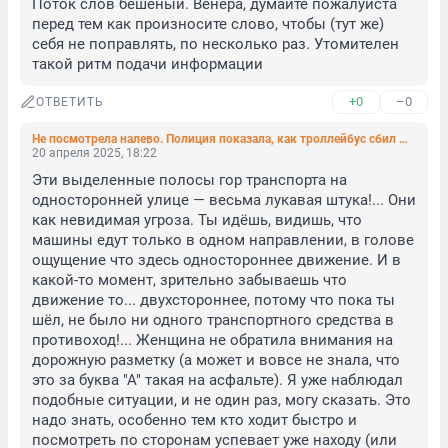
Поток слов бешеный. Венера, думайте пожалуйста 
перед тем как произносите слово, чтобы (тут же) 
себя не поправлять, по несколько раз. Утомителен 
такой ритм подачи информации
+0
–0
ОТВЕТИТЬ
Не посмотрела налево. Полиция показала, как троллейбус сбил женщину на Гороховой
20 апреля 2025, 18:22
Эти выделенные полосы гор транспорта на 
односторонней улице — весьма лукавая штука!... Они 
как невидимая угроза. Ты идёшь, видишь, что 
машины едут только в одном направлении, в голове 
ощущение что здесь одностороннее движение. И в 
какой-то момент, зрительно забываешь что 
движение то... двухстороннее, потому что пока ты 
шёл, не было ни одного транспортного средства в 
противоход!... Женщина не обратила внимания на 
дорожную разметку (а может и вовсе не знала, что 
это за буква "А" такая на асфальте). Я уже наблюдал 
подобные ситуации, и не один раз, могу сказать. Это 
надо знать, особенно тем кто ходит быстро и 
посмотреть по сторонам успевает уже находу (или 