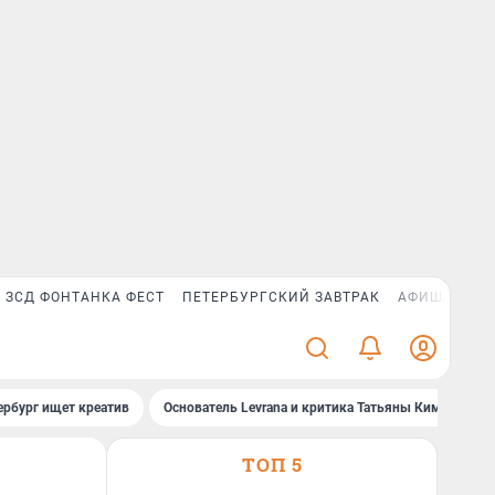
ЗСД ФОНТАНКА ФЕСТ
ПЕТЕРБУРГСКИЙ ЗАВТРАК
АФИША PLUS
ербург ищет креатив
Основатель Levrana и критика Татьяны Ким
За
ТОП 5