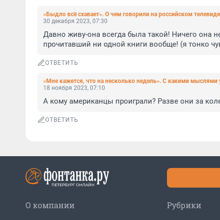
«Быдло всё схавает». О чем говорили на российском телевиде
30 декабря 2023, 07:30
Давно живу-она всегда была такой! Ничего она не
прочитавший ни одной книги вообще! (я тонко чу
ОТВЕТИТЬ
«Мне кажется, что на несколько недель». С какими мыслями
18 ноября 2023, 07:10
А кому американцы проиграли? Разве они за ко
ОТВЕТИТЬ
О компании
Рубрики