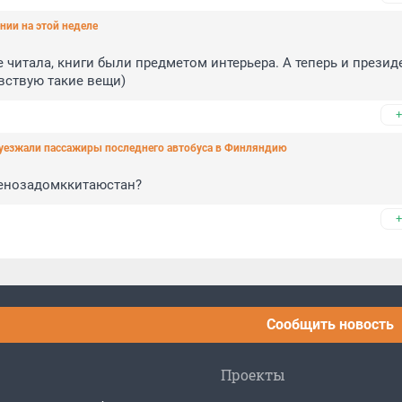
нии на этой неделе
 читала, книги были предметом интерьера. А теперь и президен
вствую такие вещи)
+
 уезжали пассажиры последнего автобуса в Финляндию
ленозадомккитаюстан?
+
Сообщить новость
Проекты