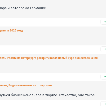
ра и автопрома Германии.

+
енег в 2025 году
+
тель России из Петербурга раскритиковал новый курс обществознания
+
нием, Родина не может их отвергнуть
ться бизнесменов- все в тюряге. Отечество, оно такое...
+