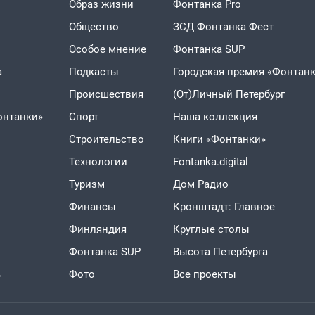
Образ жизни
Фонтанка Pro
Общество
ЗСД Фонтанка Фест
Особое мнение
Фонтанка SUP
а
Подкасты
Городская премия «Фонтанк
Проиcшествия
(От)Личный Петербург
онтанки»
Спорт
Наша коллекция
Строительство
Книги «Фонтанки»
Технологии
Fontanka.digital
Туризм
Дом Радио
Финансы
Кронштадт: Главное
Финляндия
Круглые столы
Фонтанка SUP
Высота Петербурга
ь
Фото
Все проекты