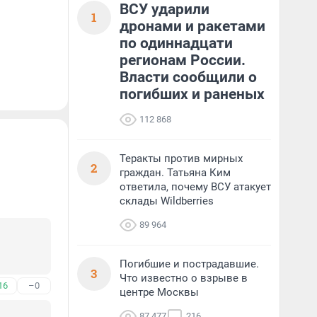
ВСУ ударили
1
дронами и ракетами
по одиннадцати
регионам России.
Власти сообщили о
погибших и раненых
112 868
Теракты против мирных
2
граждан. Татьяна Ким
ответила, почему ВСУ атакует
склады Wildberries
89 964
Погибшие и пострадавшие.
3
Что известно о взрыве в
16
–0
центре Москвы
87 477
216