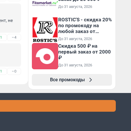
До 31 августа, 2026
ROSTIC'S - скидка 20%
т, не 
по промокоду на
любой заказ от
3199₽!
1
–4
До 31 августа, 2026
Скидка 500 ₽ на
первый заказ от 2000
₽
До 31 августа, 2026
1
–0
Все промокоды