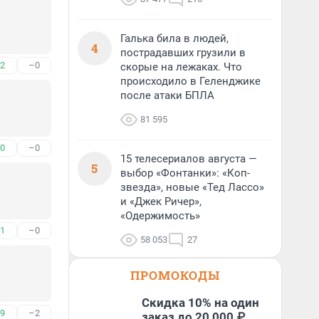
Галька била в людей,
4
пострадавших грузили в
2
–0
скорые на лежаках. Что
происходило в Геленджике
после атаки БПЛА
81 595
0
–0
15 телесериалов августа —
5
выбор «Фонтанки»: «Коп-
звезда», новые «Тед Лассо»
и «Джек Ричер»,
«Одержимость»
1
–0
58 053
27
ПРОМОКОДЫ
Скидка 10% на один
9
–2
заказ до 20 000 ₽