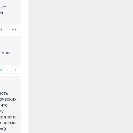
 — 
а 
4
–3
 они 
13
–1
сть 
рческих 
что 
у 
оллеги, 
о всеми 
(((