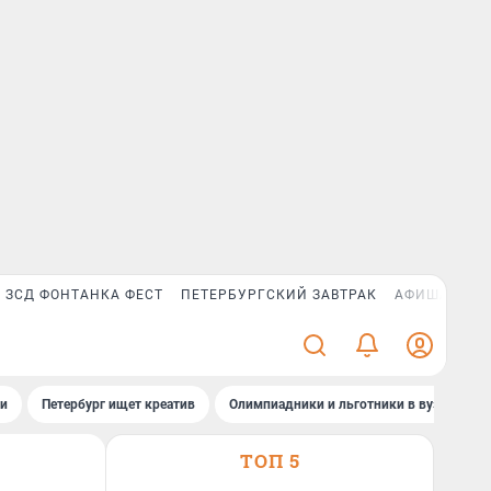
ЗСД ФОНТАНКА ФЕСТ
ПЕТЕРБУРГСКИЙ ЗАВТРАК
АФИША PLUS
ти
Петербург ищет креатив
Олимпиадники и льготники в вузах СПб
ТОП 5