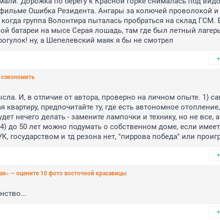
имали. Дорожка по берегу к Красной горке снималась под видо
фильме Ошибка Резидента. Ангары за колючей проволокой и 
когда группа Волонтира пыталась пробраться на склад ГСМ. Е
ой батареи на мысе Серая лошадь, там где был летный лагерь
огулок! ну, а Шепелевский маяк я бы не смотрел
+
ы сэкономить
ла. И, в отличие от автора, проверно на личном опыте. 1) са
я квартиру, предпочитайте ту, где есть автономное отопление,
удет нечего делать - замените лампочки и технику, но не все, а
4) до 50 лет можно подумать о собственном доме, если имеете
 УК, государством и тд резона нет, "пиррова победа" или прои
+
ая» — оцените 10 фото восточной красавицы
нство...
+