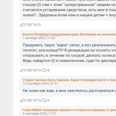
слышу=))) сам с этим "суперстрашным" зверем не
считаются устаревшим средством, хоть мне и помо
новее?.. Здоровья всем нам и нашим детям + вну
ОТВЕТИТЬ
Власти Петербурга поддержали идею Матвиенко не оплачив
7 октября 2025, 17:29
Придумать такую "идею" легко, а вот реализовать
гепатит, аля-ковид?!!!! В резервации их сгонять ч
отказывать в лечении по скорой, дескать полиса
Ведь найдутся=))) и немаленькие, судя по деклар
ОТВЕТИТЬ
18
Студент должен быть бедным. Какие стипендии платят в вуза
15 сентября 2025, 07:31
Не знаю как вам, а мне захотелось расплакаться 
ОТВЕТИТЬ
24
Глава ФМБА Скворцова заявила о готовности вакцины от рак
6 сентября 2025, 17:31