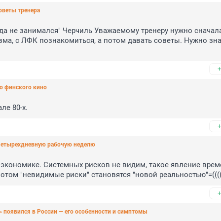
оветы тренера
гда не занимался" Черчиль Уважаемому тренеру нужно сначала
а, с ЛФК познакомиться, а потом давать советы. Нужно знать
+
о финского кино
ле 80-х.
+
 четырехдневную рабочую неделю
экономике. Системных рисков не видим, такое явление време
отом "невидимые риски" становятся "новой реальностью"=(((
+
» появился в России — его особенности и симптомы