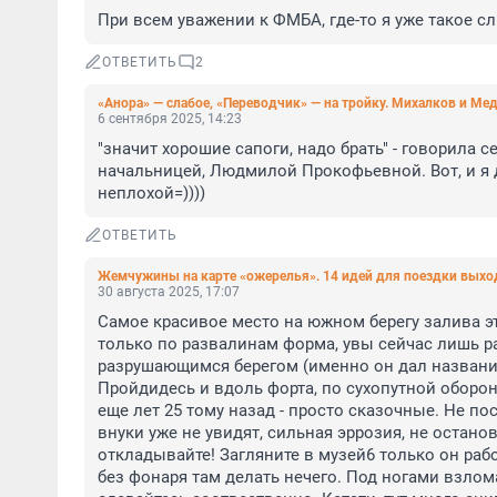
При всем уважении к ФМБА, где-то я уже такое сл
ОТВЕТИТЬ
2
«Анора» — слабое, «Переводчик» — на тройку. Михалков и М
6 сентября 2025, 14:23
"значит хорошие сапоги, надо брать" - говорила с
начальницей, Людмилой Прокофьевной. Вот, и я д
неплохой=))))
ОТВЕТИТЬ
Жемчужины на карте «ожерелья». 14 идей для поездки выхо
30 августа 2025, 17:07
Самое красивое место на южном берегу залива это
только по развалинам форма, увы сейчас лишь ра
разрушающимся берегом (именно он дал название 
Пройдидесь и вдоль форта, по сухопутной обороне
еще лет 25 тому назад - просто сказочные. Не пос
внуки уже не увидят, сильная эррозия, не останов
откладывайте! Загляните в музей6 только он рабо
без фонаря там делать нечего. Под ногами взлом