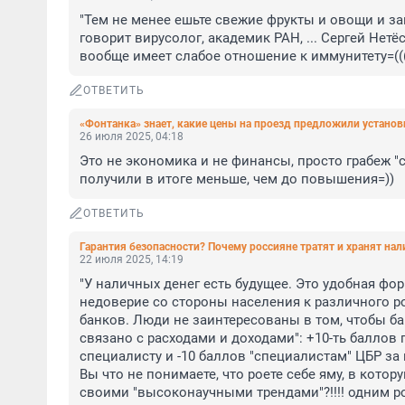
"Тем не менее ешьте свежие фрукты и овощи и за
говорит вирусолог, академик РАН, ... Сергей Нетё
вообще имеет слабое отношение к иммунитету=((
ОТВЕТИТЬ
«Фонтанка» знает, какие цены на проезд предложили установи
26 июля 2025, 04:18
Это не экономика и не финансы, просто грабеж "с
получили в итоге меньше, чем до повышения=))
ОТВЕТИТЬ
Гарантия безопасности? Почему россияне тратят и хранят нал
22 июля 2025, 14:19
"У наличных денег есть будущее. Это удобная фо
недоверие со стороны населения к различного ро
банков. Люди не заинтересованы в том, чтобы бан
связано с расходами и доходами": +10-ть баллов
специалисту и -10 баллов "специалистам" ЦБР за г
Вы что не понимаете, что роете себе яму, в котор
своими "высоконаучными трендами"?!!!! одним р