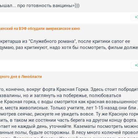
ышал... про готовность вакцины=)))
+
единский на ВЭФ обсудили американское кино
екретарша из "Служебного романа", после критики сапог ее 
умаю, раз критикуют, надо хотя бы посмотреть, фильм долже
+
дного дня в Ленобласти
, конечно, вокруг форта Красная Горка. Здесь стоит побродит
звалины, но и заглянуть на побережье, полюбоваться 
Красная горка, с воды смотрится как красная возвышенность
, места живописные. Только учитите, лет 1-15 назад они бли л
мотрев сеячас, рискуете не увидеть вовсе. Ту же Красную горк
ить, в таком же состянии часть берега на другом концу форта. 
тает не каждый день, уточняйте. Казематы посмотреть можно,
анные полы, будьте осторожны. В лесу много колючей проволо