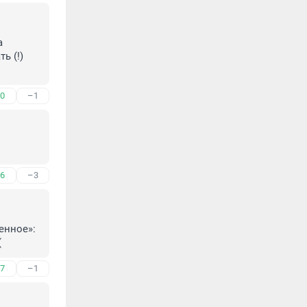
 
 (!) 
0
–1
6
–3
нное»: 
(
7
–1