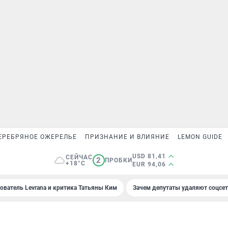
ЕРЕБРЯНОЕ ОЖЕРЕЛЬЕ
ПРИЗНАНИЕ И ВЛИЯНИЕ
LEMON GUIDE
USD 81,41
СЕЙЧАС
2
ПРОБКИ
+18°C
EUR 94,06
ователь Levrana и критика Татьяны Ким
Зачем депутаты удаляют соцсе