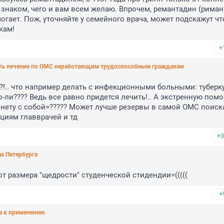
 знаком, чего и вам всем желаю. Впрочем, ремантадин (римант
гает. Пож, уточняйте у семейного врача, может подскажут что
кам!
+
ать лечение по ОМС неработающим трудоспособным гражданам
?!.. что например делать с инфекционными больными: туберку
то-ли???? Ведь все равно придется лечить!.. А экстренную помощ
 нету с собой=????? Может лучше резервы в самой ОМС поиска
ациям главврачей и тд
+3
х Петербурга
от размера "щедрости" студенческой стидендии=(((((
+
а к применению