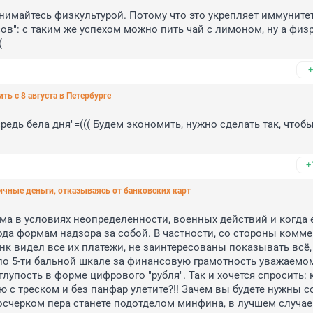
нимайтесь физкультурой. Потому что это укрепляет иммунитет,
сов": с таким же успехом можно пить чай с лимоном, ну а физр
(
+
ть с 8 августа в Петербурге
редь бела дня"=((( Будем экономить, нужно сделать так, чтобы
+
ичные деньги, отказываясь от банковских карт
рма в условиях неопределенности, военных действий и когда е
да формам надзора за собой. В частности, со стороны комме
к видел все их платежи, не заинтересованы показывать всё, 
 по 5-ти бальной шкале за финансовую грамотность уважаемом
лупость в форме цифрового "рубля". Так и хочется спросить: к
ую с треском и без панфар улетите?!! Зачем вы будете нужны с
осчерком пера станете подотделом минфина, в лучшем случае=