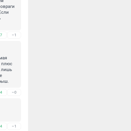
м 
овраги 
сли 
 
7
–1
мая 
 плюс 
 лишь 
 
грыш.
4
–0
4
–1