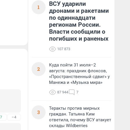
ВСУ ударили
1
дронами и ракетами
по одиннадцати
регионам России.
Власти сообщили о
погибших и раненых
107 873
Куда пойти 31 июля–2
2
августа: праздник флоксов,
«Пространственный сдвиг» у
Манежа и «Музыка мира»
87 944
7
Теракты против мирных
3
граждан. Татьяна Ким
7
–4
ответила, почему ВСУ атакует
склады Wildberries