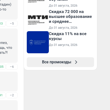
адин) 
До 31 августа, 2026
-то 
Скидка 72 000 на
высшее образование
и среднее
13
–5
специальное
До 31 августа, 2026
образование в
Скидка 11% на все
первый год обучения
курсы
лез, 
До 31 августа, 2026
ь, что 
ть?! 
Все промокоды
05
–6
91
–2