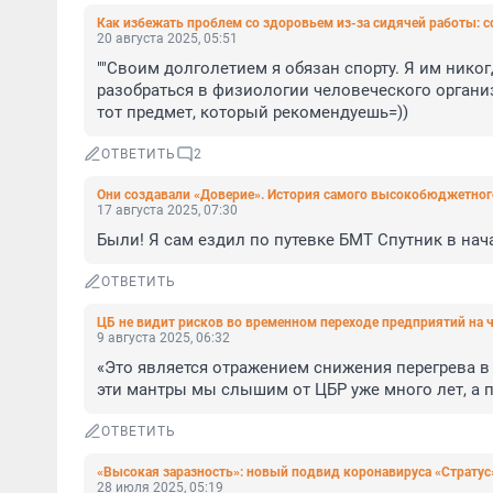
Как избежать проблем со здоровьем из-за сидячей работы: с
20 августа 2025, 05:51
""Своим долголетием я обязан спорту. Я им нико
разобраться в физиологии человеческого организм
тот предмет, который рекомендуешь=))
ОТВЕТИТЬ
2
Они создавали «Доверие». История самого высокобюджетног
17 августа 2025, 07:30
Были! Я сам ездил по путевке БМТ Спутник в нача
ОТВЕТИТЬ
ЦБ не видит рисков во временном переходе предприятий на
9 августа 2025, 06:32
«Это является отражением снижения перегрева в 
эти мантры мы слышим от ЦБР уже много лет, а п
ОТВЕТИТЬ
«Высокая заразность»: новый подвид коронавируса «Стратус
28 июля 2025, 05:19