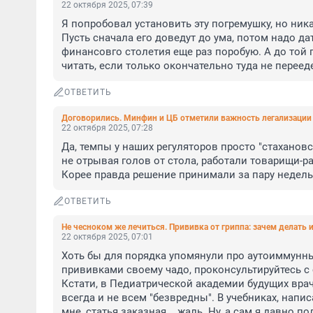
22 октября 2025, 07:39
Я попробовал установить эту погремушку, но ника
Пусть сначала его доведут до ума, потом надо да
финансовго столетия еще раз поробую. А до той п
читать, если только окончательно туда не перееде
ОТВЕТИТЬ
Договорились. Минфин и ЦБ отметили важность легализации
22 октября 2025, 07:28
Да, темпы у наших регуляторов просто "стахановски
не отрывая голов от стола, работали товарищи-ра
Корее правда решение принимали за пару недель, н
ОТВЕТИТЬ
Не чесноком же лечиться. Прививка от гриппа: зачем делать 
22 октября 2025, 07:01
Хоть бы для порядка упомянули про аутоиммунные
прививками своему чадо, проконсультируйтесь с
Кстати, в Педиатрической академии будущих врач
всегда и не всем "безвредны". В учебниках, напи
мне, статья заказная... жаль. Ну, а сам я давно п