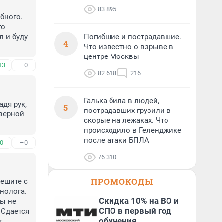
83 895
бного. 
о 
 и буду 
Погибшие и пострадавшие.
4
Что известно о взрыве в
центре Москвы
13
–0
82 618
216
Галька била в людей,
дя рук, 
5
пострадавших грузили в
верной 
скорые на лежаках. Что
происходило в Геленджике
после атаки БПЛА
0
–0
76 310
ПРОМОКОДЫ
ешите с 
олога. 
Скидка 10% на ВО и
ы не 
СПО в первый год
Сдается 
обучения
 