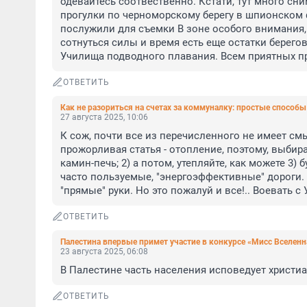
одевайтесь соотвественно. Кстати, тут много сн
прогулки по черноморскому берегу в шпионском 
послужили для съемки В зоне особого внимания, 
сотнуться силы и время есть еще остатки берегов
Училища подводного плавания. Всем приятных пр
ОТВЕТИТЬ
Как не разориться на счетах за коммуналку: простые способ
27 августа 2025, 10:06
К сож, почти все из перечисленного не имеет смыс
прожорливая статья - отопление, поэтому, выбира
камин-печь; 2) а потом, утепляйте, как можете 3) б
часто пользуемые, "энергоэффективные" дороги. 
"прямые" руки. Но это пожалуй и все!.. Воевать с
ОТВЕТИТЬ
Палестина впервые примет участие в конкурсе «Мисс Вселенн
23 августа 2025, 06:08
В Палестине часть населения исповедует христиа
ОТВЕТИТЬ