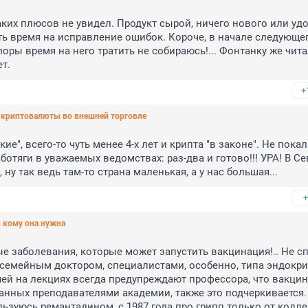
ких плюсов не увидел. Продукт сырой, ничего нового или удо
ть время на исправление ошибок. Короче, в начале следующег
оры время на него тратить не собираюсь!... Фонтанку же читал
т.
+
 криптовалюты во внешней торговле
е", всего-то чуть менее 4-х лет и крипта "в законе". Не покала
ботяги в уважаемых ведомствах: раз-два и готово!!! УРА! В Се
у так ведь там-то страна маленькая, а у нас большая...
+
и кому она нужна
 заболевания, которые может запустить вакцинация!.. Не сп
 семейным доктором, специалистами, особенно, типа эндокрин
ей на лекциях всегда предупреждают профессора, что вакцин
санных преподавателями академии, также это подчеркивается. 
ользуюсь ремантадином, с 1987 года про грипп только от коллег