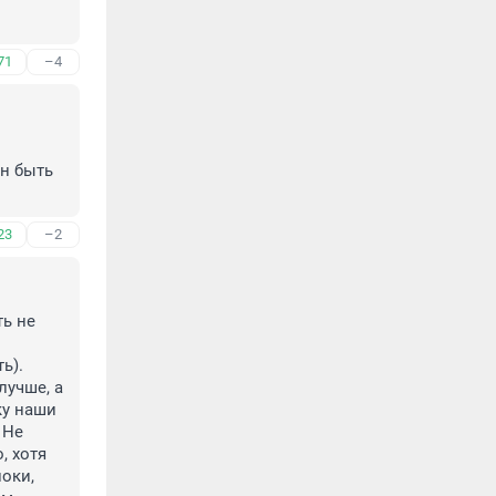
71
–4
н быть 
23
–2
ь не 
). 
учше, а 
у наши 
Не 
 хотя 
ки, 