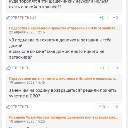
куда торопятся эти шашечники? неужели нельзя 
ехать спокойно как все??
+3
–0
ОТВЕТИТЬ
1
Подростка в Карачаево-Черкессии отправили в СИЗО за убийство 10-летней девочки
22 апреля 2023, 12:16
>В подъезде он схватил девочку и затащил к тебе 
домой. 

в смысле ко мне? мне домой никто никого не 
затаскивал
+0
–0
ОТВЕТИТЬ
Пара россиян пять лет нелегально жила в Испании и попалась, пытаясь вернуться на родину через Финляндию
19 апреля 2023, 14:46
зачем им на родину возвращаться? решили принять 
участие в СВО?
+13
–0
ОТВЕТИТЬ
Праздник Ураза-байрам перекроет движение возле станций метро «Горьковская» и «Садовая»
18 апреля 2023, 15:25