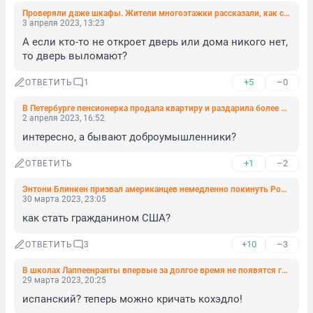
Проверяли даже шкафы. Жители многоэтажки рассказали, как силовики искали подозреваемую во взрыве
3 апреля 2023, 13:23
А если кто-то не откроет дверь или дома никого нет, 
то дверь выломают?
+5
–0
ОТВЕТИТЬ
1
В Петербурге пенсионерка продала квартиру и раздарила более 7 миллионов. Полиция ищет кому
2 апреля 2023, 16:52
интересно, а бывают доброумышленники?
+1
–2
ОТВЕТИТЬ
Энтони Блинкен призвал американцев немедленно покинуть Россию
30 марта 2023, 23:05
как стать гражданином США?
+10
–3
ОТВЕТИТЬ
3
В школах Лаппеенранты впервые за долгое время не появятся группы по изучению русского языка
29 марта 2023, 20:25
испанский? теперь можно кричать кохэдло!