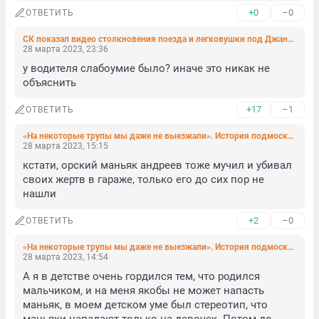
+0
–0
ОТВЕТИТЬ
СК показал видео столкновения поезда и легковушки под Джанкоем
28 марта 2023, 23:36
у водителя слабоумие было? иначе это никак не 
объяснить
+17
–1
ОТВЕТИТЬ
«На некоторые трупы мы даже не выезжали». История подмосковного маньяка Сергея Головкина, который расчленял и ел детей
28 марта 2023, 15:15
кстати, орский маньяк андреев тоже мучил и убивал 
своих жертв в гараже, только его до сих пор не 
нашли
+2
–0
ОТВЕТИТЬ
«На некоторые трупы мы даже не выезжали». История подмосковного маньяка Сергея Головкина, который расчленял и ел детей
28 марта 2023, 14:54
А я в детстве очень гордился тем, что родился 
мальчиком, и на меня якобы не может напасть 
маньяк, в моем детском уме был стереотип, что 