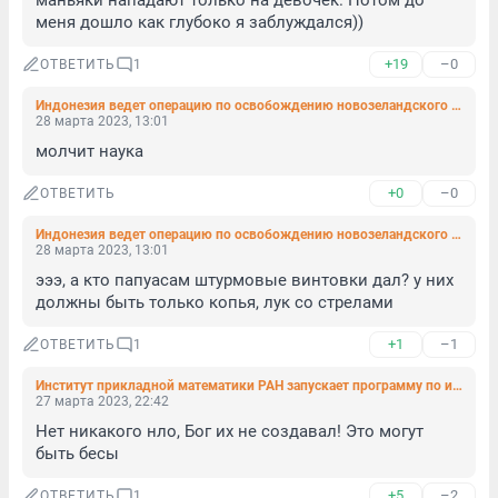
маньяки нападают только на девочек. Потом до 
меня дошло как глубоко я заблуждался))
+19
–0
ОТВЕТИТЬ
1
Индонезия ведет операцию по освобождению новозеландского пилота, пленённого папуасами
28 марта 2023, 13:01
молчит наука
+0
–0
ОТВЕТИТЬ
Индонезия ведет операцию по освобождению новозеландского пилота, пленённого папуасами
28 марта 2023, 13:01
эээ, а кто папуасам штурмовые винтовки дал? у них 
должны быть только копья, лук со стрелами
+1
–1
ОТВЕТИТЬ
1
Институт прикладной математики РАН запускает программу по изучению НЛО
27 марта 2023, 22:42
Нет никакого нло, Бог их не создавал! Это могут 
быть бесы
+5
–2
ОТВЕТИТЬ
1