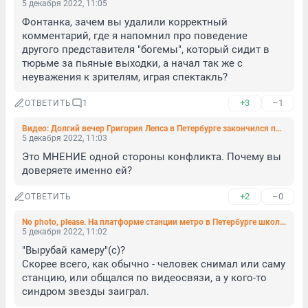
5 декабря 2022, 11:05
Фонтанка, зачем вы удалили корректный 
комментарий, где я напомнил про поведение 
другого представителя "богемы", который сидит в 
тюрьме за пьяные выходки, а начал так же с 
неуважения к зрителям, играя спектакль?
+3
–1
ОТВЕТИТЬ
1
Видео: Долгий вечер Григория Лепса в Петербурге закончился побоищем с его участием
5 декабря 2022, 11:03
Это МНЕНИЕ одной стороны конфликта. Почему вы 
доверяете именно ей?
+2
–0
ОТВЕТИТЬ
No photo, please. На платформе станции метро в Петербурге школьник отбивался от настойчивого внимания газом
5 декабря 2022, 11:02
"Вырубай камеру"(с)?

Скорее всего, как обычно - человек снимал или саму 
станцию, или общался по видеосвязи, а у кого-то 
синдром звезды заиграл.