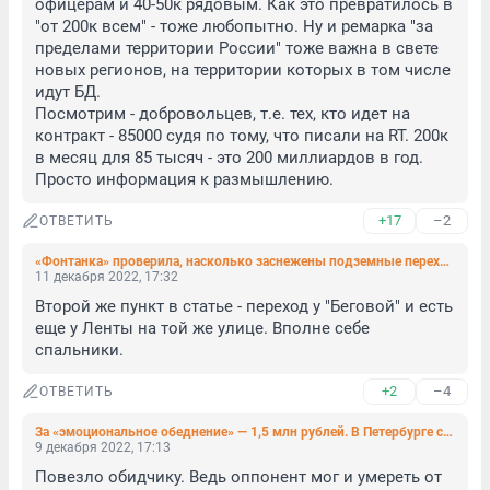
офицерам и 40-50к рядовым. Как это превратилось в 
"от 200к всем" - тоже любопытно. Ну и ремарка "за 
пределами территории России" тоже важна в свете 
новых регионов, на территории которых в том числе 
идут БД.

Посмотрим - добровольцев, т.е. тех, кто идет на 
контракт - 85000 судя по тому, что писали на RT. 200к 
в месяц для 85 тысяч - это 200 миллиардов в год. 
Просто информация к размышлению.
+17
–2
ОТВЕТИТЬ
«Фонтанка» проверила, насколько заснежены подземные переходы. Мы не поверили своим глазам
11 декабря 2022, 17:32
Второй же пункт в статье - переход у "Беговой" и есть 
еще у Ленты на той же улице. Вполне себе 
спальники.
+2
–4
ОТВЕТИТЬ
За «эмоциональное обеднение» — 1,5 млн рублей. В Петербурге суд взыскал деньги с неаккуратного драчуна
9 декабря 2022, 17:13
Повезло обидчику. Ведь оппонент мог и умереть от 