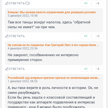
+1
–6
ОТВЕТИТЬ
1
Клишас: Мы можем ввести ограничения для уехавших россиян
5 декабря 2022, 10:58
Там все танцы вокруг налогов, здесь "обратной 
силы не имеет" ни при чем.
+1
–0
ОТВЕТИТЬ
Ну совсем не по-пацански. Как Григорий Лепс и его охрана били петербуржца
4 декабря 2022, 23:34
Не закроют, гособвинению не интересно 
примирение сторон.
+1
–6
ОТВЕТИТЬ
Российский суд впервые признал призыв по мобилизации незаконным
1 декабря 2022, 08:26
А, вы-таки верите в роль личности в истории. Ок, не 
смею разубеждать.

Если бы речь зашла о классовой составляющей и 
государстве как аппарате подавления в интересах 
правящего - еще б можно было пообсуждать.