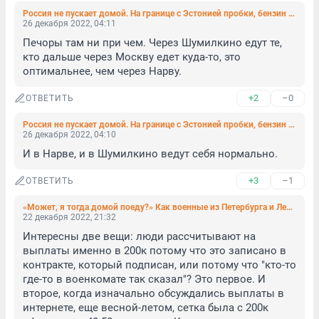
Россия не пускает домой. На границе с Эстонией пробки, бензин заканчивается, детей греют в КПП
26 декабря 2022, 04:11
Печоры там ни при чем. Через Шумилкино едут те, 
кто дальше через Москву едет куда-то, это 
оптимальнее, чем через Нарву.
+2
–0
ОТВЕТИТЬ
Россия не пускает домой. На границе с Эстонией пробки, бензин заканчивается, детей греют в КПП
26 декабря 2022, 04:10
И в Нарве, и в Шумилкино ведут себя нормально.
+3
–1
ОТВЕТИТЬ
«Может, я тогда домой поеду?» Как военные из Петербурга и Ленобласти добиваются положенных выплат
22 декабря 2022, 21:32
Интересны две вещи: люди рассчитывают на 
выплаты именно в 200к потому что это записано в 
контракте, который подписан, или потому что "кто-то 
где-то в военкомате так сказал"? Это первое. И 
второе, когда изначально обсуждались выплаты в 
интернете, еще весной-летом, сетка была с 200к 