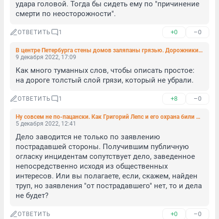
удара головой. Тогда бы сидеть ему по "причинение 
смерти по неосторожности".
+0
–0
ОТВЕТИТЬ
1
В центре Петербурга стены домов заляпаны грязью. Дорожники объяснили, в чём дело
9 декабря 2022, 17:09
Как много туманных слов, чтобы описать простое: 
на дороге толстый слой грязи, который не убрали.
+8
–0
ОТВЕТИТЬ
1
Ну совсем не по-пацански. Как Григорий Лепс и его охрана били петербуржца
5 декабря 2022, 12:41
Дело заводится не только по заявлению 
пострадавшей стороны. Получившим публичную 
огласку инцидентам сопутствует дело, заведенное 
непосредственно исходя из общественных 
интересов. Или вы полагаете, если, скажем, найден 
труп, но заявления "от пострадавшего" нет, то и дела 
не будет?
+0
–0
ОТВЕТИТЬ