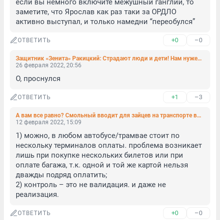
если вы немного включите межушный ганглий, то 
заметите, что Ярослав как раз таки за ОРДЛО 
активно выступал, и только намедни “переобулся”
+0
–0
ОТВЕТИТЬ
Защитник «Зенита» Ракицкий: Страдают люди и дети! Нам нужен мир!
26 февраля 2022, 20:56
О, проснулся
+1
–3
ОТВЕТИТЬ
А вам все равно? Смольный вводит для зайцев на транспорте волчьи штрафы
12 февраля 2022, 15:09
1) можно, в любом автобусе/трамвае стоит по 
нескольку терминалов оплаты. проблема возникает 
лишь при покупке нескольких билетов или при 
оплате багажа, т.к. одной и той же картой нельзя 
дважды подряд оплатить;

2) контроль – это не валидация. и даже не 
реализация.
+0
–0
ОТВЕТИТЬ