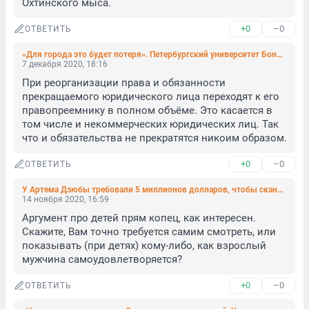
Охтинского мыса.
+0
–0
ОТВЕТИТЬ
«Для города это будет потеря». Петербургский университет Бонч-Бруевича хотят понизить до московского филиала (фото)
7 декабря 2020, 18:16
При реорганизации права и обязанности 
прекращаемого юридического лица переходят к его 
правопреемнику в полном объёме. Это касается в 
том числе и некоммерческих юридических лиц. Так 
что и обязательства не прекратятся никоим образом.
+0
–0
ОТВЕТИТЬ
У Артема Дзюбы требовали 5 миллионов долларов, чтобы скандальное видео не появилось в Интернете
14 ноября 2020, 16:59
Аргумент про детей прям копец, как интересен. 
Скажите, Вам точно требуется самим смотреть, или 
показывать (при детях) кому-либо, как взрослый 
мужчина самоудовлетворяется?
+0
–0
ОТВЕТИТЬ