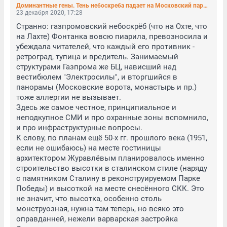
Доминантные гены. Тень небоскреба падает на Московский парк Победы (фото)
23 декабря 2020, 17:28
Странно: газпромовский небоскрёб (что на Охте, что 
на Лахте) Фонтанка вовсю пиарила, превозносила и 
убеждала читателей, что каждый его противник - 
ретроград, тупица и вредитель. Занимаемый 
структурами Газпрома же БЦ, нависший над 
вестибюлем "Электросилы", и вторгшийся в 
панорамы (Московские ворота, монастырь и пр.) 
тоже аллергии не вызывает.

Здесь же самое честное, принципиальное и 
неподкупное СМИ и про охранные зоны вспомнило, 
и про инфраструктурные вопросы.

К слову, по планам ещё 50-х гг. прошлого века (1951, 
если не ошибаюсь) на месте гостиницы 
архитектором Журавлёвым планировалось именно 
строительство высотки в сталинском стиле (наряду 
с памятником Сталину в реконструируемом Парке 
Победы) и высоткой на месте снесённого СКК. Это 
не значит, что высотка, особенно столь 
монструозная, нужна там теперь, но всяко это 
оправданней, нежели варварская застройка 