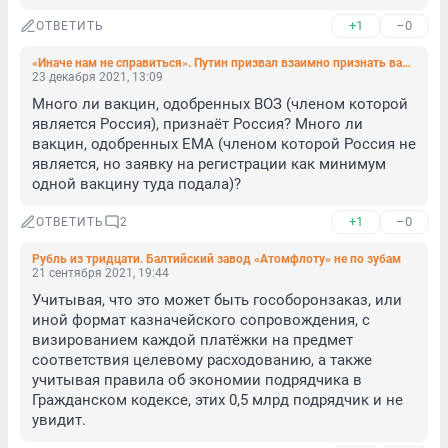
+1
–0
ОТВЕТИТЬ
«Иначе нам не справиться». Путин призвал взаимно признать вакцины от коронавируса и распространить их по всему миру
23 декабря 2021, 13:09
Много ли вакцин, одобренных ВОЗ (членом которой 
является Россия), признаёт Россия? Много ли 
вакцин, одобренных ЕМА (членом которой Россия не 
является, но заявку на регистрации как минимум 
одной вакцину туда подала)?
+1
–0
ОТВЕТИТЬ
2
Рубль из тридцати. Балтийский завод «Атомфлоту» не по зубам
21 сентября 2021, 19:44
Учитывая, что это может быть гособоронзаказ, или 
иной формат казначейского сопровождения, с 
визированием каждой платёжки на предмет 
соответствия целевому расходованию, а также 
учитывая правила об экономии подрядчика в 
Гражданском кодексе, этих 0,5 млрд подрядчик и не 
увидит.