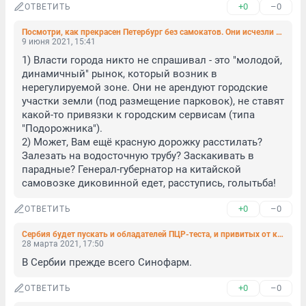
+0
–0
ОТВЕТИТЬ
Посмотри, как прекрасен Петербург без самокатов. Они исчезли не только из приложений, но и с улиц (фото)
9 июня 2021, 15:41
1) Власти города никто не спрашивал - это "молодой, 
динамичный" рынок, который возник в 
нерегулируемой зоне. Они не арендуют городские 
участки земли (под размещение парковок), не ставят 
какой-то привязки к городским сервисам (типа 
"Подорожника").

2) Может, Вам ещё красную дорожку расстилать? 
Залезать на водосточную трубу? Заскакивать в 
парадные? Генерал-губернатор на китайской 
самовозке диковинной едет, расступись, голытьба!
+0
–0
ОТВЕТИТЬ
Сербия будет пускать и обладателей ПЦР-теста, и привитых от коронавируса. «Спутник V» тоже годится
28 марта 2021, 17:50
В Сербии прежде всего Синофарм.
+0
–0
ОТВЕТИТЬ