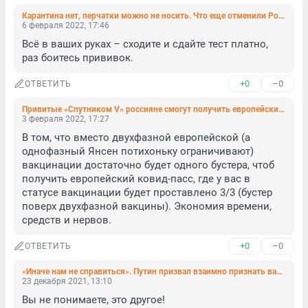
Карантина нет, перчатки можно не носить. Что еще отменили Роспотребнадзор и Минздрав
6 февраля 2022, 17:46
Всё в ваших руках – сходите и сдайте тест платно, 
раз боитесь прививок.
+0
–0
ОТВЕТИТЬ
Привитые «Спутником V» россияне смогут получить европейский сертификат о вакцинации после бустера
3 февраля 2022, 17:27
В том, что вместо двухфазной европейской (а 
однофазный Янсен потихоньку ограничивают) 
вакцинации достаточно будет одного бустера, чтоб 
получить европейский ковид-пасс, где у вас в 
статусе вакцинации будет проставлено 3/3 (бустер 
поверх двухфазной вакцины). Экономия времени, 
средств и нервов.
+0
–0
ОТВЕТИТЬ
«Иначе нам не справиться». Путин призвал взаимно признать вакцины от коронавируса и распространить их по всему миру
23 декабря 2021, 13:10
Вы не понимаете, это другое!