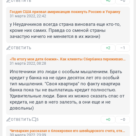
+0
–0
ОТВЕТИТЬ
Госдеп США призвал американцев покинуть Россию и Украину
31 марта 2022, 22:42
у Неудачников всегда страна виновата еще кто-то, 
кроме них самих. Правда со сменой страны 
зачастую ничего не меняется в их жизни)
+2
–1
ОТВЕТИТЬ
«По итогу мои дети бомжи». Как клиенты Сбербанка переживают отказы в «дешевой» ипотеке
31 марта 2022, 08:28
Ипотечники это люди с особым мышлением. Брать 
кредит у банка на не один десяток лет это особый 
тип мышления. "Своя квартира" по факту квартира 
банка пока ты не выплатишь кредит полностью. 
Удивительные люди. Банк их можно сказать спас от 
кредита, не дал в него залезть, а они еще и не 
довольны)
+0
–0
ОТВЕТИТЬ
5
Чичваркин рассказал о блокировке его швейцарского счета, открытого на российский паспорт
30 марта 2022, 23:09