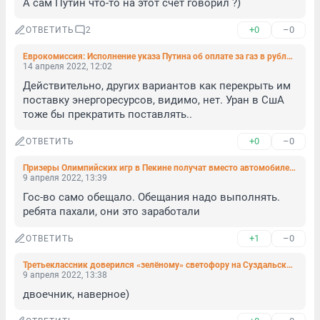
А сам Путин что-то на этот счет говорил ?)
+0
–0
ОТВЕТИТЬ
2
Еврокомиссия: Исполнение указа Путина об оплате за газ в рублях станет нарушением санкций
14 апреля 2022, 12:02
Действительно, других вариантов как перекрыть им 
поставку энергоресурсов, видимо, нет. Уран в СшА 
тоже бы прекратить поставлять..
+0
–0
ОТВЕТИТЬ
Призеры Олимпийских игр в Пекине получат вместо автомобилей деньги
9 апреля 2022, 13:39
Гос-во само обещало. Обещания надо выполнять. 
ребята пахали, они это заработали
+1
–0
ОТВЕТИТЬ
Третьеклассник доверился «зелёному» светофору на Суздальском и попал под «Ниссан»
9 апреля 2022, 13:38
двоечник, наверное)