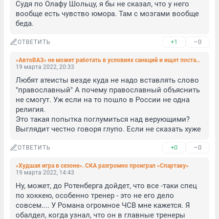
Судя по Олафу Шольцу, я бы не сказал, что у него 
вообще есть чувство юмора. Там с мозгами вообще 
беда.
+1
–0
ОТВЕТИТЬ
«АвтоВАЗ» не может работать в условиях санкций и ищет поставщиков в Азии
19 марта 2022, 20:33
Любят атеисты везде куда не надо вставлять слово 
"православный" А почему православный объяснить 
не смогут. Уж если на то пошло в России не одна 
религия. 

Это такая попытка поглумиться над верующими? 
Выглядит честно говоря глупо. Если не сказать хуже
+0
–0
ОТВЕТИТЬ
«Худшая игра в сезоне». СКА разгромно проиграл «Спартаку»
19 марта 2022, 14:43
Ну, может, до Ротенберга дойдет, что все -таки спец 
по хоккею, особенно тренер - это не его дело 
совсем.... У Романа огромное ЧСВ мне кажется. Я 
обалдел, когда узнал, что он в главные тренеры 