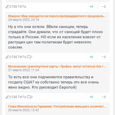
+0
–0
ОТВЕТИТЬ
Макрон: Мир находится на пороге беспрецедентного продовольственного кризиса
24 марта 2022, 23:19
Ну а что они хотели. ВВели санкции, теперь 
страдайте. Они думали, что от санкций будет плохо 
только в России. НО если их население взвоет от 
растущих цен там политикам будет невесело 
совсем.
+0
–0
ОТВЕТИТЬ
1
Московские транспортные карты «Тройка» могут остаться без голландских чипов
21 марта 2022, 11:24
То есть все они подчиняются правительству и 
госдепу США? ну собствено теперь это все очень 
явно видно. Кто руководит Европой)
+0
–0
ОТВЕТИТЬ
3
Глава Минсельхоза Германии: Употребление меньшего количества мяса было бы вкладом против Путина
20 марта 2022, 12:42