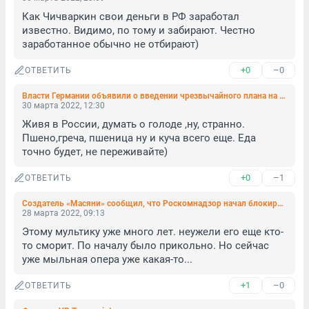
Как Чичваркин свои деньги в РФ заработал 
известно. Видимо, по тому и забирают. Честно 
заработанное обычно не отбирают)
+0
–0
ОТВЕТИТЬ
Власти Германии объявили о введении чрезвычайного плана на случай, если Россия прекратит поставки газа
30 марта 2022, 12:30
Живя в России, думать о голоде ,ну, странно. 
Пшено,греча, пшеница ну и куча всего еще. Еда 
точно будет, не переживайте)
+0
–1
ОТВЕТИТЬ
Создатель «Масяни» сообщил, что Роскомнадзор начал блокировать сайт с мультсериалом
28 марта 2022, 09:13
Этому мультику уже много лет. неужели его еще кто-
то сморит. По началу было прикольно. Но сейчас 
уже мыльная опера уже какая-то...
+1
–0
ОТВЕТИТЬ