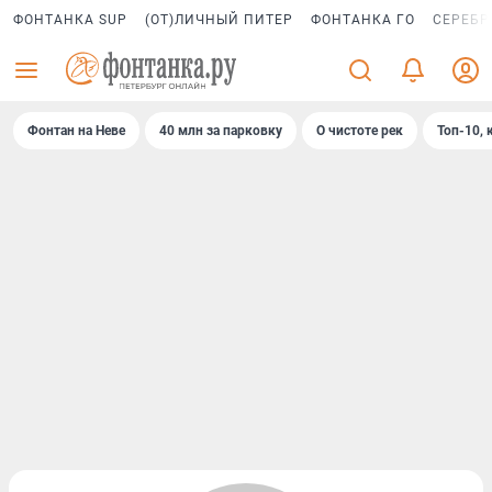
ФОНТАНКА SUP
(ОТ)ЛИЧНЫЙ ПИТЕР
ФОНТАНКА ГО
СЕРЕБР
Фонтан на Неве
40 млн за парковку
О чистоте рек
Топ-10, 