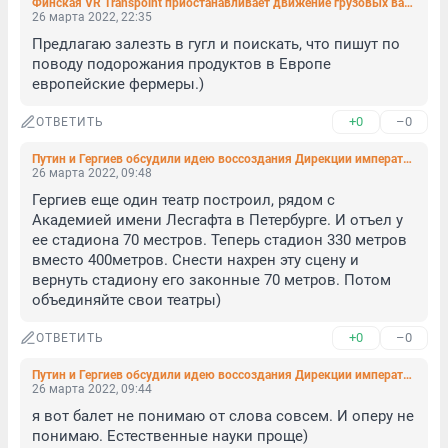
Финская VR Transpoint приостанавливает движение грузовых вагонов из России из-за санкций
26 марта 2022, 22:35
Предлагаю залезть в гугл и поискать, что пишут по 
поводу подорожания продуктов в Европе 
европейские фермеры.)
+0
–0
ОТВЕТИТЬ
Путин и Гергиев обсудили идею воссоздания Дирекции императорских театров и объединения Большого и Мариинки
26 марта 2022, 09:48
Гергиев еще один театр построил, рядом с 
Академией имени Лесгафта в Петербурге. И отъел у 
ее стадиона 70 местров. Теперь стадион 330 метров 
вместо 400метров. Снести нахрен эту сцену и 
вернуть стадиону его законные 70 метров. Потом 
объединяйте свои театры)
+0
–0
ОТВЕТИТЬ
Путин и Гергиев обсудили идею воссоздания Дирекции императорских театров и объединения Большого и Мариинки
26 марта 2022, 09:44
я вот балет не понимаю от слова совсем. И оперу не 
понимаю. Естественные науки проще)